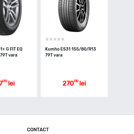
1+ G FIT EQ
Kumho ES31 155/80/R13
79T vara
79T vara
00
00
7
lei
270
lei
CONTACT