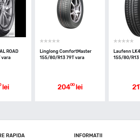
YAL ROAD
Linglong ComfortMaster
Laufenn LK4
 vara
155/80/R13 79T vara
155/80/R13 
0
00
lei
204
lei
21
RE RAPIDA
INFORMATII