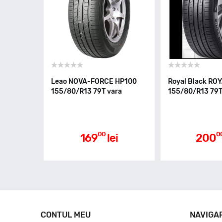
Leao NOVA-FORCE HP100
Royal Black RO
155/80/R13 79T vara
155/80/R13 79T
00
0
169
lei
200
CONTUL MEU
NAVIGA