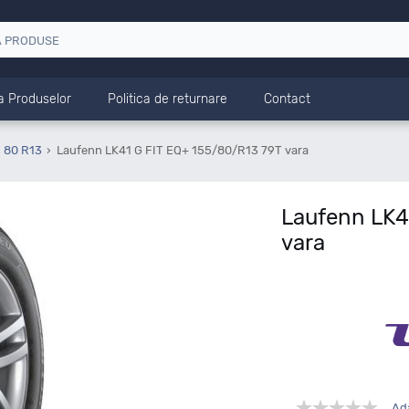
a Produselor
Politica de returnare
Contact
 80 R13
Laufenn LK41 G FIT EQ+ 155/80/R13 79T vara
Laufenn LK4
vara
Ad