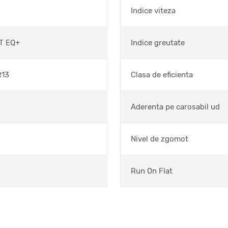
Indice viteza
IT EQ+
Indice greutate
R13
Clasa de eficienta
Aderenta pe carosabil ud
Nivel de zgomot
Run On Flat