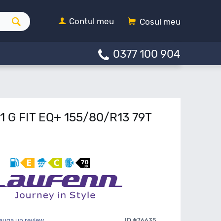
Contul meu
Cosul meu
0377 100 904
1 G FIT EQ+ 155/80/R13 79T
auga un review
ID #76635