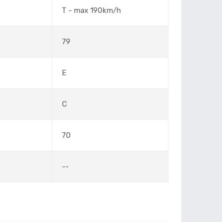
T - max 190km/h
79
E
C
70
--