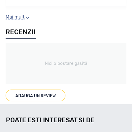
Sezon
Mai mult
RECENZII
Iarna
Tip vechicul
Nici o postare găsită
nespecificat
Marcaje
ADAUGA UN REVIEW
3PMS/M+S
POATE ESTI INTERESAT SI DE
Indice viteza