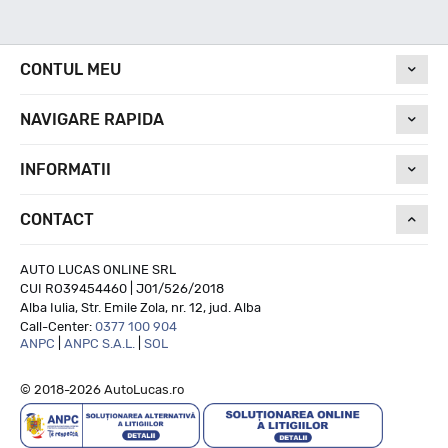
Nivel de zgomot
CONTUL MEU
NAVIGARE RAPIDA
72
INFORMATII
Run On Flat
CONTACT
NU
AUTO LUCAS ONLINE SRL
CUI RO39454460 | J01/526/2018
Alba Iulia, Str. Emile Zola, nr. 12, jud. Alba
Call-Center:
0377 100 904
ANPC
|
ANPC S.A.L.
|
SOL
© 2018-2026 AutoLucas.ro