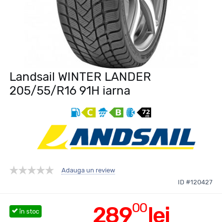
Landsail WINTER LANDER
205/55/R16 91H iarna
Adauga un review
ID #120427
00
289
lei
în stoc