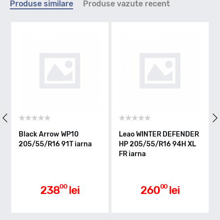
Produse similare
Produse vazute recent
H - max 210km/h
Indice greutate
91
Clasa de eficienta
Black Arrow WP10
Leao WINTER DEFENDER
205/55/R16 91T iarna
HP 205/55/R16 94H XL
FR iarna
C
Aderenta pe carosabil ud
00
00
238
lei
260
lei
B