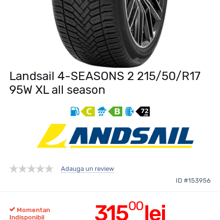
Landsail 4-SEASONS 2 215/50/R17
95W XL all season
Adauga un review
ID #153956
00
315
lei
Momentan
Indisponibil