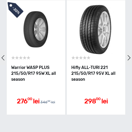
W - max 270km/h
-
20%
Indice greutate
95
Clasa de eficienta
Warrior WASP PLUS
Hifly ALL-TURI 221
215/50/R17 95W XL all
215/50/R17 95V XL all
season
season
C
Aderenta pe carosabil ud
00
00
276
lei
298
lei
00
346
lei
B