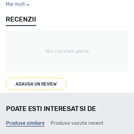
Sezon
Mai mult
RECENZII
All season
Tip vechicul
Nici o postare găsită
nespecificat
Marcaje
ADAUGA UN REVIEW
M+S
POATE ESTI INTERESAT SI DE
Indice viteza
Produse similare
Produse vazute recent