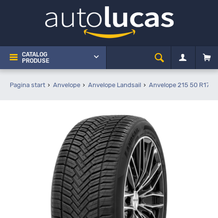
CATALOG
PRODUSE
Pagina start
Anvelope
Anvelope Landsail
Anvelope 215 50 R17