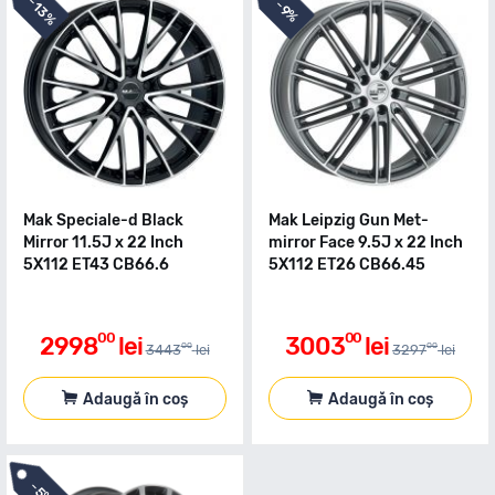
-
-
13%
9%
Mak Speciale-d Black
Mak Leipzig Gun Met-
Mirror 11.5J x 22 Inch
mirror Face 9.5J x 22 Inch
5X112 ET43 CB66.6
5X112 ET26 CB66.45
00
00
2998
lei
3003
lei
00
00
3443
lei
3297
lei
Adaugă în coș
Adaugă în coș
-