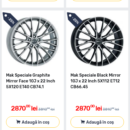
-
-
25%
25%
Mak Speciale Graphite
Mak Speciale Black Mirror
Mirror Face 10J x 22 Inch
10J x 22 Inch 5X112 ET12
5X120 ET40 CB74.1
CB66.45
00
00
2870
lei
2870
lei
00
00
3810
lei
3810
lei
Adaugă în coș
Adaugă în coș