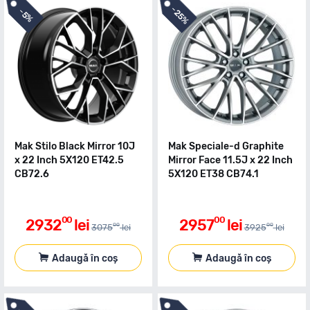
-
-
25%
5%
Mak Stilo Black Mirror 10J
Mak Speciale-d Graphite
x 22 Inch 5X120 ET42.5
Mirror Face 11.5J x 22 Inch
CB72.6
5X120 ET38 CB74.1
00
00
2932
lei
2957
lei
00
00
3075
lei
3925
lei
Adaugă în coș
Adaugă în coș