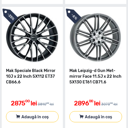
-
-
25%
6%
Mak Speciale Black Mirror
Mak Leipzig-d Gun Met-
10J x 22 Inch 5X112 ET37
mirror Face 11.5J x 22 Inch
CB66.6
5X130 ET61 CB71.6
00
00
2875
lei
2896
lei
00
00
3810
lei
3073
lei
Adaugă în coș
Adaugă în coș