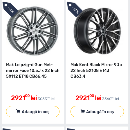
-
-
13%
4%
Mak Leipzig-d Gun Met-
Mak Kent Black Mirror 9J x
mirror Face 10.5J x 22 Inch
22 Inch 5X108 ET43
5X112 ET18 CB66.45
CB63.4
00
00
2921
lei
2921
lei
00
00
3033
lei
3360
lei
Adaugă în coș
Adaugă în coș