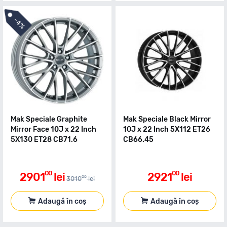
-
4%
Mak Speciale Graphite
Mak Speciale Black Mirror
Mirror Face 10J x 22 Inch
10J x 22 Inch 5X112 ET26
5X130 ET28 CB71.6
CB66.45
00
00
2901
lei
2921
lei
00
3010
lei
Adaugă în coș
Adaugă în coș