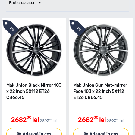
Pret crescator
-
-
7%
7%
Mak Union Black Mirror 10J
Mak Union Gun Met-mirror
x 22 Inch 5X112 ET26
Face 10J x 22 Inch 5X112
CB66.45
ET26 CB66.45
00
00
2682
lei
2682
lei
00
00
2893
lei
2893
lei
Adaugă în coș
Adaugă în coș