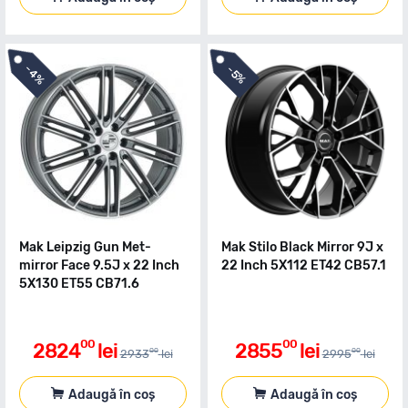
-
-
4%
5%
Mak Leipzig Gun Met-
Mak Stilo Black Mirror 9J x
mirror Face 9.5J x 22 Inch
22 Inch 5X112 ET42 CB57.1
5X130 ET55 CB71.6
00
00
2824
lei
2855
lei
00
00
2933
lei
2995
lei
Adaugă în coș
Adaugă în coș