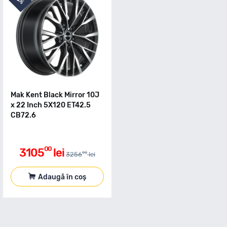
5%
Mak Kent Black Mirror 10J
x 22 Inch 5X120 ET42.5
CB72.6
00
3105
lei
00
3256
lei
Adaugă în coș