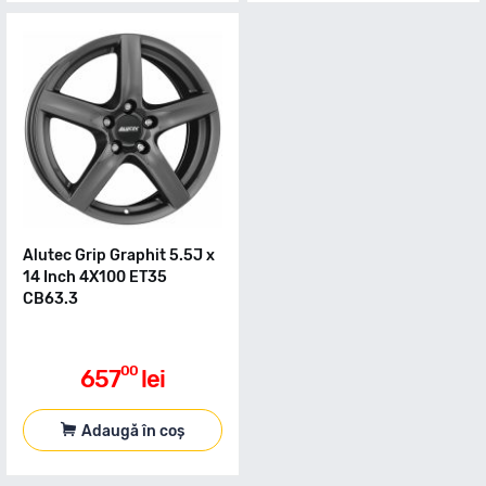
Alutec Grip Graphit 5.5J x
14 Inch 4X100 ET35
CB63.3
00
657
lei
Adaugă în coș