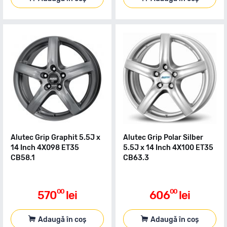
Alutec Grip Graphit 5.5J x
Alutec Grip Polar Silber
14 Inch 4X098 ET35
5.5J x 14 Inch 4X100 ET35
CB58.1
CB63.3
00
00
570
lei
606
lei
Adaugă în coș
Adaugă în coș