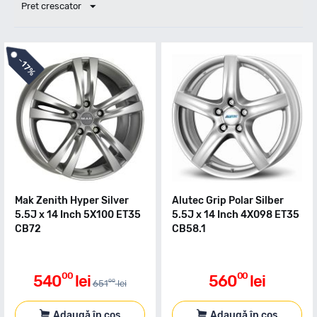
Pret crescator
-
17%
Mak Zenith Hyper Silver
Alutec Grip Polar Silber
5.5J x 14 Inch 5X100 ET35
5.5J x 14 Inch 4X098 ET35
CB72
CB58.1
00
00
540
lei
560
lei
00
651
lei
Adaugă în coș
Adaugă în coș