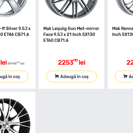
ff Silver 9.5J x
Mak Leipzig Gun Met-mirror
Mak Rennen
30 ET46 CB71.6
Face 9.5J x 21 Inch 5X130
Inch 5X13
ET60 CB71.6
00
lei
2253
lei
2
00
3916
lei
ugă în coș
Adaugă în coș
A