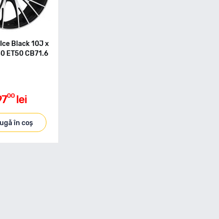
Ice Black 10J x
30 ET50 CB71.6
00
97
lei
ugă în coș