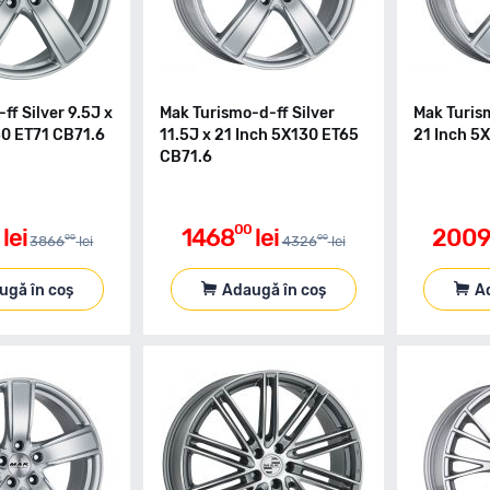
ff Silver 9.5J x
Mak Turismo-d-ff Silver
Mak Turism
30 ET71 CB71.6
11.5J x 21 Inch 5X130 ET65
21 Inch 5
CB71.6
00
lei
1468
lei
200
00
00
3866
lei
4326
lei
ugă în coș
Adaugă în coș
A