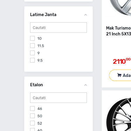
Latime Janta
Mak Turismo-
21 Inch 5X1
10
11.5
9
00
2110
9.5
Ada
Etalon
46
50
52
60