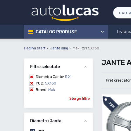
CATALOG PRODUSE
Livrare
Pagina start
Jante aliaj
Mak R21 5X130
JANTE A
Filtre selectate
Diametru Janta:
R21
Pret crescator
PCD:
5X130
Brand:
Mak
Sterge filtre
-
73%
Diametru Janta