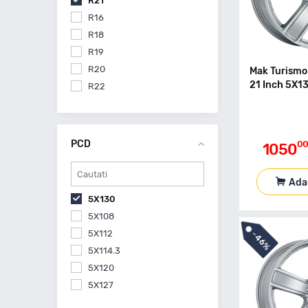
R21
R16
R18
R19
R20
Mak Turismo-
21 Inch 5X1
R22
PCD
00
1050
Ada
5X130
5X108
5X112
-
46%
5X114.3
5X120
5X127