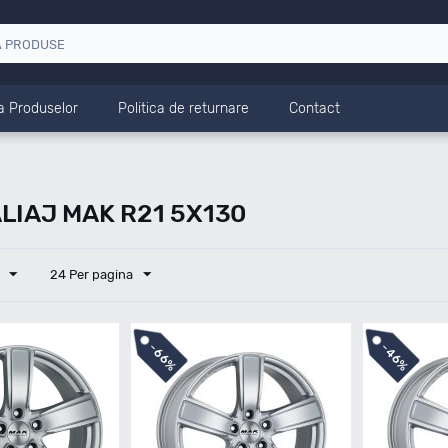
a Produselor
Politica de returnare
Contact
LIAJ MAK R21 5X130
24 Per pagina
-
-
66%
46%