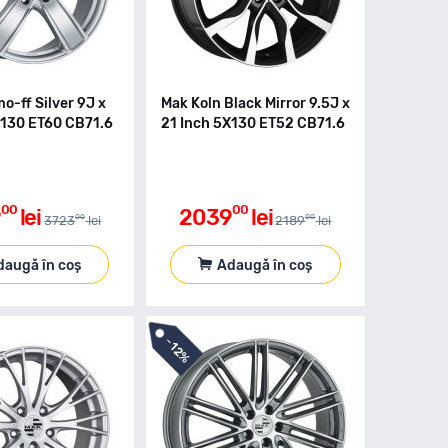
o-ff Silver 9J x
Mak Koln Black Mirror 9.5J x
X130 ET60 CB71.6
21 Inch 5X130 ET52 CB71.6
00
00
9
lei
2039
lei
00
00
3723
lei
2189
lei
daugă în coș
Adaugă în coș
-
12%