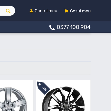
Contul meu
Cosul meu
0377 100 904
-
7%