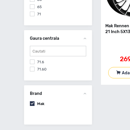
65
71
Mak Rennen 
21 Inch 5X1
Gaura centrala
26
71.6
71.60
Ada
Brand
Mak