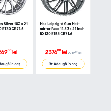
 Silver 10J x 21
Mak Leipzig-d Gun Met-
0 ET50 CB71.6
mirror Face 11.5J x 21 Inch
5X130 ET65 CB71.6
00
00
269
lei
2376
lei
00
2712
lei
daugă în coș
Adaugă în coș