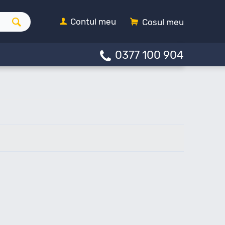
Contul meu
Cosul meu
0377 100 904