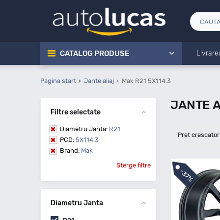
CATALOG PRODUSE
Livrare
Pagina start
Jante aliaj
Mak R21 5X114.3
JANTE A
Filtre selectate
Diametru Janta:
R21
Pret crescator
PCD:
5X114.3
Brand:
Mak
Sterge filtre
-
37%
Diametru Janta