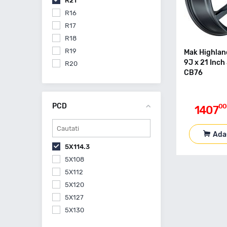
R21
R16
R17
R18
R19
Mak Highlan
9J x 21 Inch
R20
CB76
PCD
00
1407
Ada
5X114.3
5X108
5X112
5X120
5X127
5X130