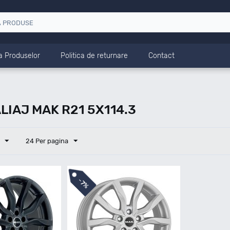
a Produselor
Politica de returnare
Contact
LIAJ MAK R21 5X114.3
24 Per pagina
-
7%