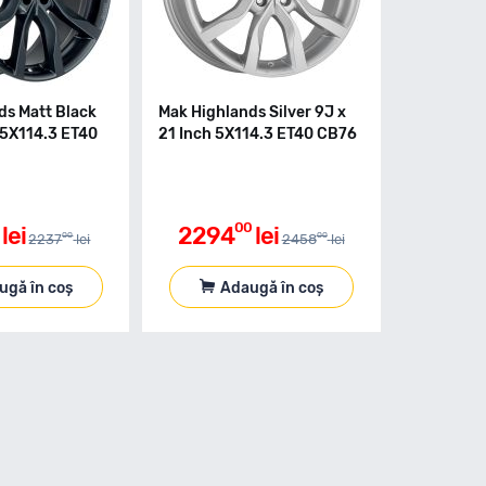
ds Matt Black
Mak Highlands Silver 9J x
 5X114.3 ET40
21 Inch 5X114.3 ET40 CB76
00
lei
2294
lei
00
00
2237
lei
2458
lei
ugă în coș
Adaugă în coș