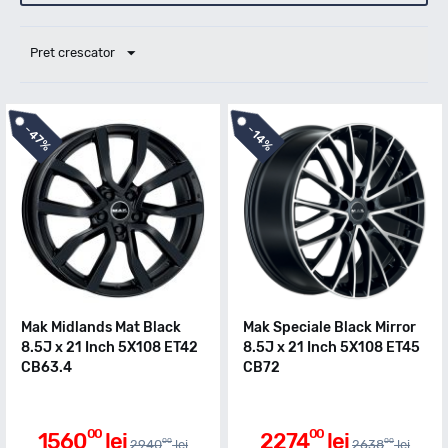
Pret crescator
-
-
47%
14%
Mak Midlands Mat Black
Mak Speciale Black Mirror
8.5J x 21 Inch 5X108 ET42
8.5J x 21 Inch 5X108 ET45
CB63.4
CB72
00
00
1560
lei
2274
lei
00
00
2940
lei
2638
lei