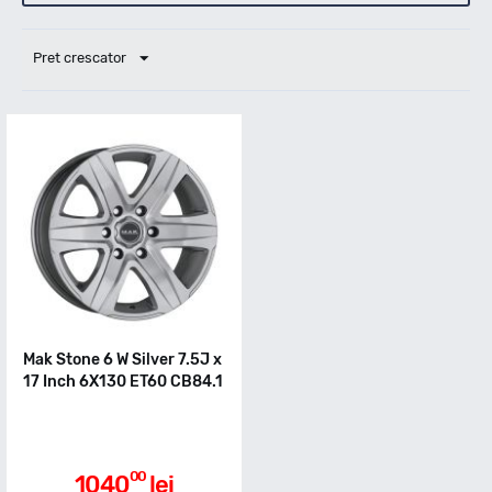
Pret crescator
Mak Stone 6 W Silver 7.5J x
17 Inch 6X130 ET60 CB84.1
00
1040
lei