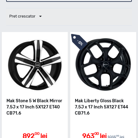
Pret crescator
-
5%
Mak Stone 5 W Black Mirror
Mak Liberty Gloss Black
7.5J x 17 Inch 5X127 ET40
7.5J x 17 Inch 5X127 ET44
CB71.6
CB71.6
00
00
892
lei
963
lei
00
1015
lei