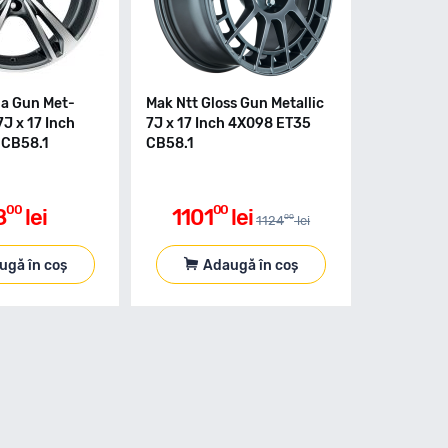
a Gun Met-
Mak Ntt Gloss Gun Metallic
7J x 17 Inch
7J x 17 Inch 4X098 ET35
 CB58.1
CB58.1
00
00
8
lei
1101
lei
00
1124
lei
ugă în coș
Adaugă în coș