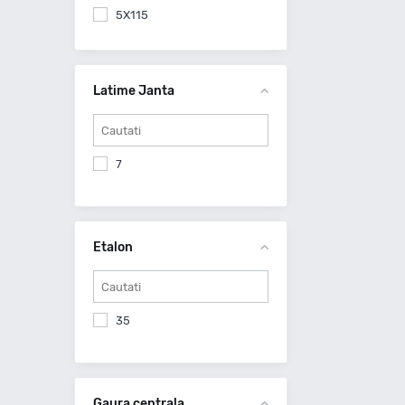
5X115
5X118
5X120
5X127
Latime Janta
5X160
6X114.3
6X130
7
6X139.7
Etalon
35
Gaura centrala