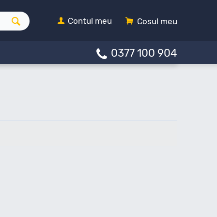
Contul meu
Cosul meu
0377 100 904