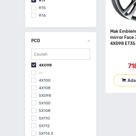
R17
R15
R16
Mak Emblem
mirror Face 
PCD
4X098 ET35
71
4X098
--
Ada
4X100
4X108
5X098
5X100
5X108
5X110
5X112
5X114.3