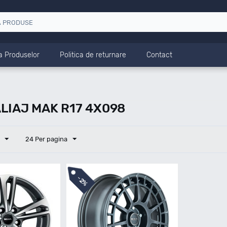
a Produselor
Politica de returnare
Contact
LIAJ MAK R17 4X098
24 Per pagina
-
2%