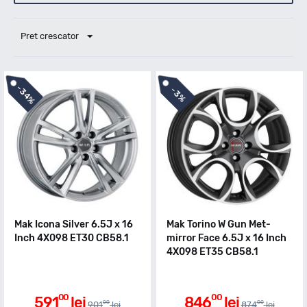
Pret crescator
-
-
34%
3%
Mak Icona Silver 6.5J x 16
Mak Torino W Gun Met-
Inch 4X098 ET30 CB58.1
mirror Face 6.5J x 16 Inch
4X098 ET35 CB58.1
00
00
591
lei
846
lei
00
00
901
lei
874
lei