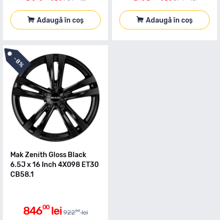
Adaugă în coș
Adaugă în coș
-
8%
Mak Zenith Gloss Black
6.5J x 16 Inch 4X098 ET30
CB58.1
00
846
lei
00
922
lei