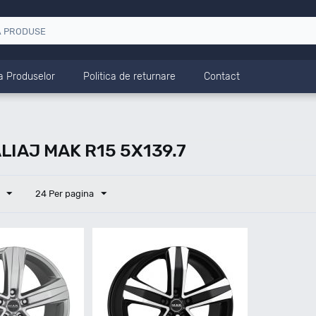
a Produselor
Politica de returnare
Contact
LIAJ MAK R15 5X139.7
24 Per pagina