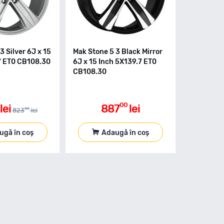
3 Silver 6J x 15
Mak Stone 5 3 Black Mirror
7 ET0 CB108.30
6J x 15 Inch 5X139.7 ET0
CB108.30
00
lei
887
lei
00
823
lei
ugă în coș
Adaugă în coș