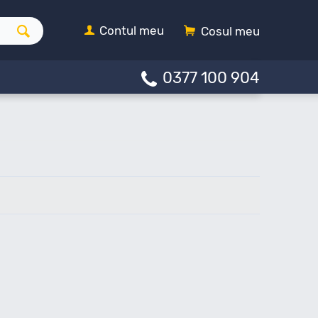
Contul meu
Cosul meu
0377 100 904