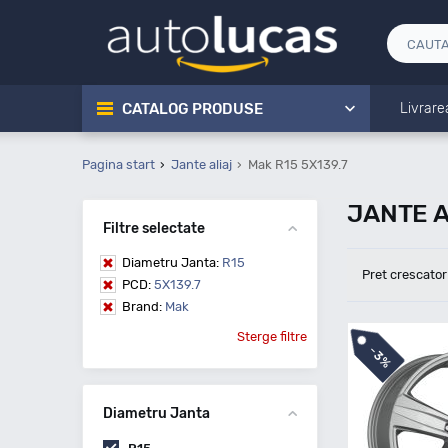
CATALOG PRODUSE
Livrare
Pagina start
Jante aliaj
Mak R15 5X139.7
JANTE A
Filtre selectate
Diametru Janta:
R15
Pret crescator
PCD:
5X139.7
Brand:
Mak
Sterge filtre
-
3%
Diametru Janta