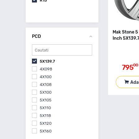
R15
Mak Stone 5 
PCD
Inch 5X139.
5X139.7
00
795
4X098
4X100
Ada
4X108
5X100
5X105
5X110
5X118
5X120
5X160