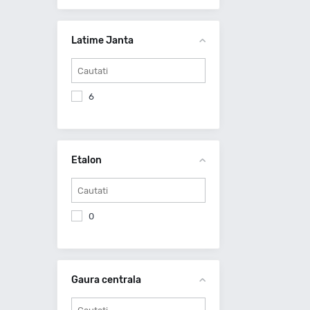
Latime Janta
6
Etalon
0
Gaura centrala