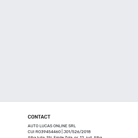
CONTACT
AUTO LUCAS ONLINE SRL
CUI RO39454460 | J01/526/2018
Alba Iulia, Str. Emile Zola, nr. 12, jud. Alba