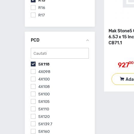
R15
R16
R17
Mak Stone5 
6.5J x 15 In
PCD
CB71.1
00
927
5X118
4X098
Ada
4X100
4X108
5X100
5X105
5X110
5X120
5X139.7
5X160