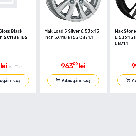
Gloss Black
Mak Load 5 Silver 6.5J x 15
Mak Stone
ch 5X118 ET65
Inch 5X118 ET55 CB71.1
6.5J x 15 
CB71.1
00
lei
963
lei
9
00
991
lei
ugă în coș
Adaugă în coș
A