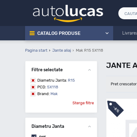
CATALOG PRODUSE
Livrare
Pagina start
Jante aliaj
Mak R15 5X118
JANTE A
Filtre selectate
Diametru Janta:
R15
Pret crescator
PCD:
5X118
Brand:
Mak
Sterge filtre
-
6%
Diametru Janta