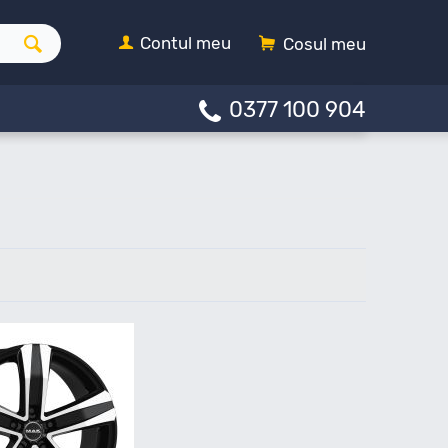
Contul meu
Cosul meu
0377 100 904