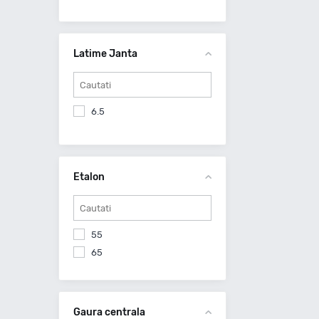
Latime Janta
6.5
Etalon
55
65
Gaura centrala