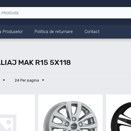
a Produselor
Politica de returnare
Contact
LIAJ MAK R15 5X118
24 Per pagina