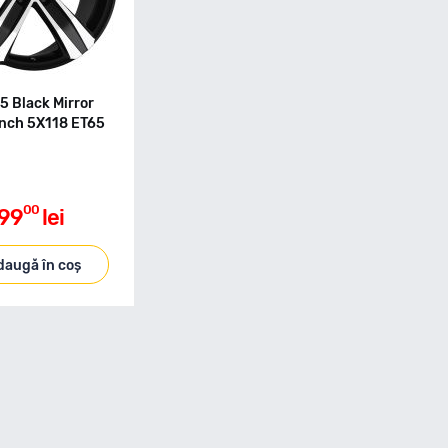
5 Black Mirror
Inch 5X118 ET65
00
99
lei
daugă în coș