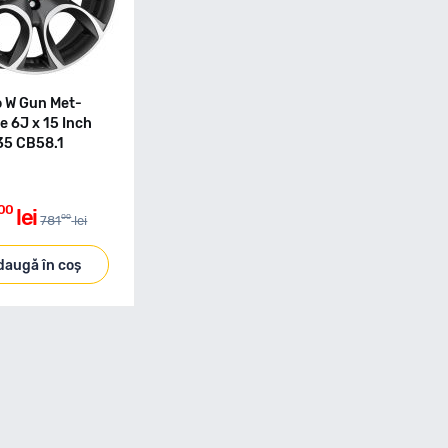
o W Gun Met-
e 6J x 15 Inch
35 CB58.1
00
lei
00
781
lei
daugă în coș