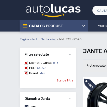
CATALOG PRODUSE
Livrare
Pagina start
Jante aliaj
Mak R15 4X098
JANTE A
Filtre selectate
Diametru Janta:
R15
Pret crescator
PCD:
4X098
Brand:
Mak
Sterge filtre
-
28%
Diametru Janta