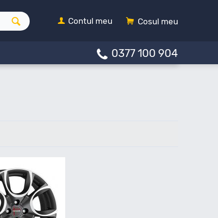
Contul meu
Cosul meu
0377 100 904