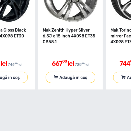
 Gloss Black
Mak Zenith Hyper Silver
Mak Torin
h 4X098 ET30
6.5J x 15 Inch 4X098 ET35
mirror Fac
CB58.1
4X098 ET
00
lei
667
lei
744
00
00
746
lei
728
lei
ugă în coș
Adaugă în coș
A