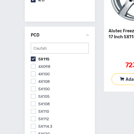
R17
Alutec Freez
PCD
17 Inch 5X1
5X115
72
4X098
4X100
Ada
4X108
5X100
5X105
5X108
5X110
5X112
5X114.3
5X120