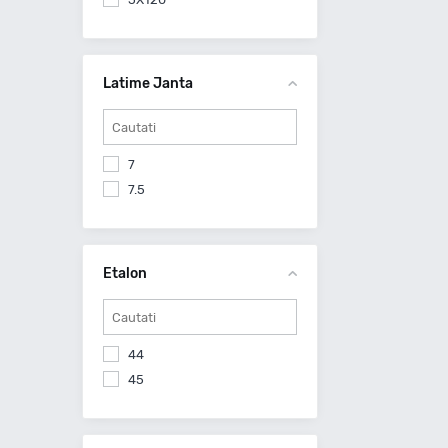
5X127
6X114.3
6X139.7
Latime Janta
7
7.5
Etalon
44
45