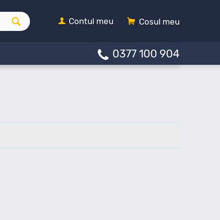
Contul meu
Cosul meu
0377 100 904