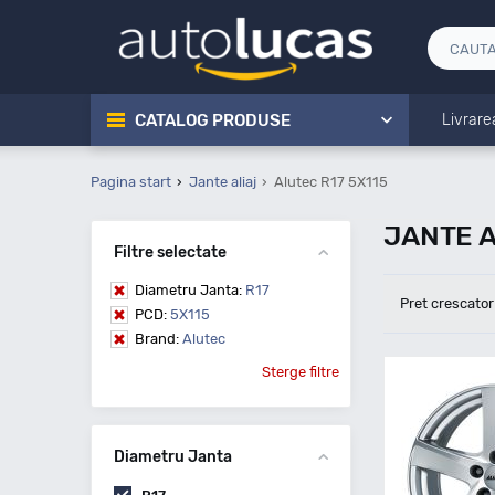
CATALOG PRODUSE
Livrare
Pagina start
Jante aliaj
Alutec R17 5X115
JANTE A
Filtre selectate
Diametru Janta:
R17
Pret crescator
PCD:
5X115
Brand:
Alutec
Sterge filtre
Diametru Janta