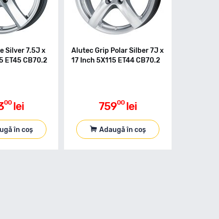
e Silver 7.5J x
Alutec Grip Polar Silber 7J x
15 ET45 CB70.2
17 Inch 5X115 ET44 CB70.2
00
00
3
lei
759
lei
ugă în coș
Adaugă în coș