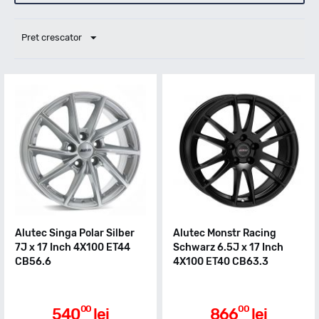
Pret crescator
Alutec Singa Polar Silber
Alutec Monstr Racing
7J x 17 Inch 4X100 ET44
Schwarz 6.5J x 17 Inch
CB56.6
4X100 ET40 CB63.3
00
00
540
lei
866
lei