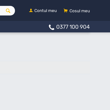
Contul meu
Cosul meu
0377 100 904