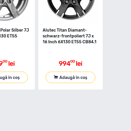
 Polar Silber 7J
Alutec Titan Diamant-
X130 ET55
schwarz-frontpoliert 7J x
16 Inch 6X130 ET55 CB84.1
00
00
9
lei
994
lei
ugă în coș
Adaugă în coș