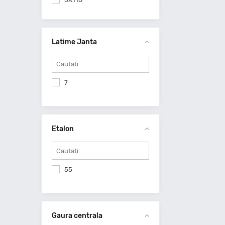
5X120
5X130
6X114.3
Latime Janta
6X139.7
7
Etalon
55
Gaura centrala