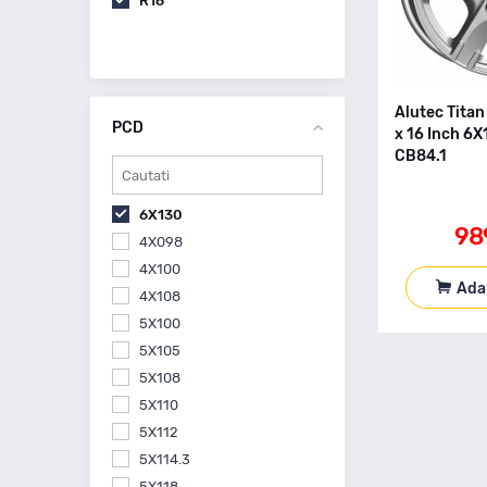
R16
Alutec Titan
PCD
x 16 Inch 6
CB84.1
6X130
98
4X098
4X100
Ada
4X108
5X100
5X105
5X108
5X110
5X112
5X114.3
5X118