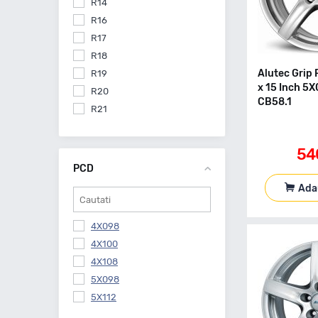
R14
R16
R17
R18
Alutec Grip 
R19
x 15 Inch 5
R20
CB58.1
R21
54
PCD
Ada
4X098
4X100
4X108
5X098
5X112