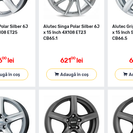
Polar Silber 6J
Alutec Singa Polar Silber 6J
Alutec Gri
X108 ET25
x 15 Inch 4X108 ET23
x 15 Inch
CB65.1
CB66.5
00
00
6
lei
621
lei
6
ugă în coș
Adaugă în coș
A