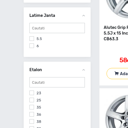
Latime Janta
Alutec Grip 
5.5J x 15 I
5.5
CB63.3
6
58
Etalon
Ada
23
25
35
36
38