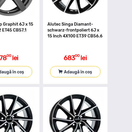
p Graphit 6J x 15
Alutec Singa Diamant-
2 ET45 CB57.1
schwarz-frontpoliert 6J x
15 Inch 4X100 ET39 CB56.6
00
00
78
lei
683
lei
daugă în coș
Adaugă în coș