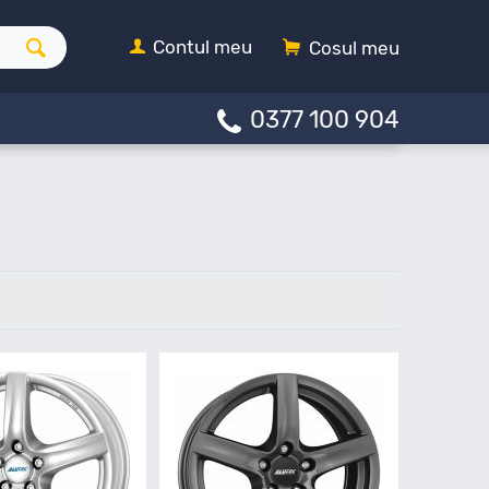
Contul meu
Cosul meu
0377 100 904