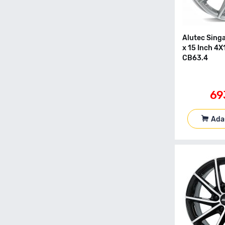
Alutec Singa
x 15 Inch 4X
CB63.4
69
Ada