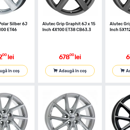
Polar Silber 6J
Alutec Grip Graphit 6J x 15
Alutec Gri
X100 ET46
Inch 4X100 ET38 CB63.3
Inch 5X11
00
00
2
lei
678
lei
6
ugă în coș
Adaugă în coș
A