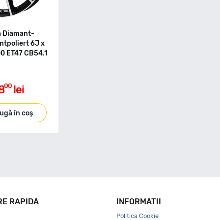
a Diamant-
tpoliert 6J x
00 ET47 CB54.1
00
8
lei
ugă în coș
RE RAPIDA
INFORMATII
Politica Cookie