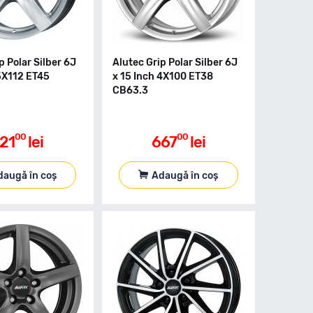
p Polar Silber 6J
Alutec Grip Polar Silber 6J
 5X112 ET45
x 15 Inch 4X100 ET38
CB63.3
00
00
21
lei
667
lei
daugă în coș
Adaugă în coș