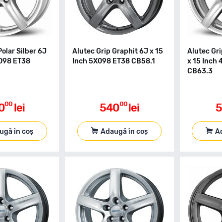
Polar Silber 6J
Alutec Grip Graphit 6J x 15
Alutec Gri
X098 ET38
Inch 5X098 ET38 CB58.1
x 15 Inch
CB63.3
00
00
0
lei
540
lei
5
ugă în coș
Adaugă în coș
A