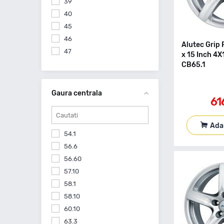
39
40
45
46
Alutec Grip 
47
x 15 Inch 4
47.5
CB65.1
Gaura centrala
61
Ada
54.1
56.6
56.60
57.10
58.1
58.10
60.10
63.3