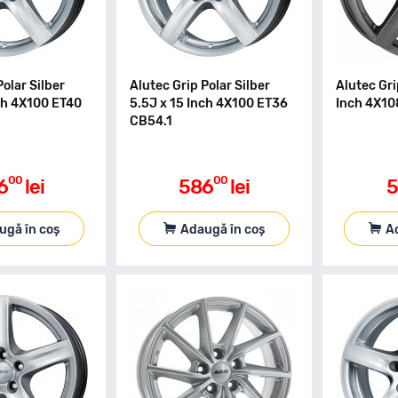
Polar Silber
Alutec Grip Polar Silber
Alutec Gri
nch 4X100 ET40
5.5J x 15 Inch 4X100 ET36
Inch 4X10
CB54.1
00
00
6
lei
586
lei
5
ugă în coș
Adaugă în coș
A