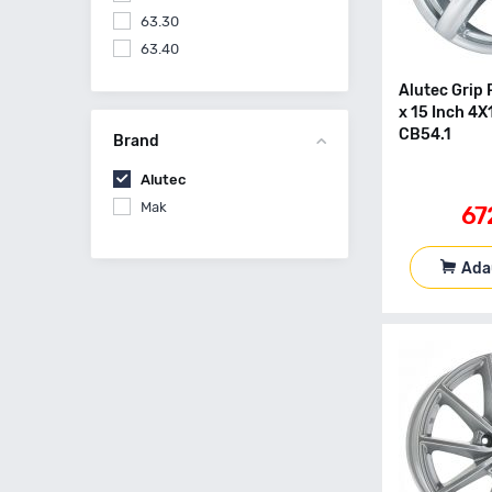
63.30
63.40
65.1
Alutec Grip 
65.10
x 15 Inch 4
66.5
CB54.1
Brand
Alutec
Mak
67
Ada