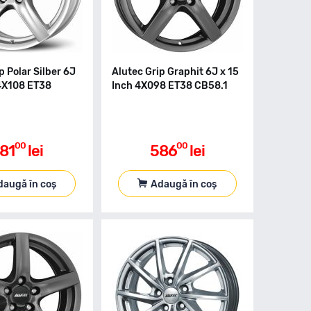
p Polar Silber 6J
Alutec Grip Graphit 6J x 15
 4X108 ET38
Inch 4X098 ET38 CB58.1
00
00
81
lei
586
lei
daugă în coș
Adaugă în coș