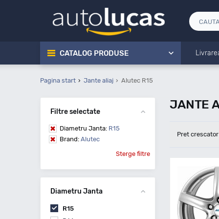
CATALOG PRODUSE
Livrare
Pagina start
Jante aliaj
Alutec R15
JANTE A
Filtre selectate
Diametru Janta:
R15
Pret crescator
Brand:
Alutec
Sterge filtre
Diametru Janta
R15