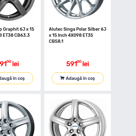
p Graphit 6J x 15
Alutec Singa Polar Silber 6J
8 ET38 CB63.3
x 15 Inch 4X098 ET35
CB58.1
00
00
91
lei
591
lei
daugă în coș
Adaugă în coș