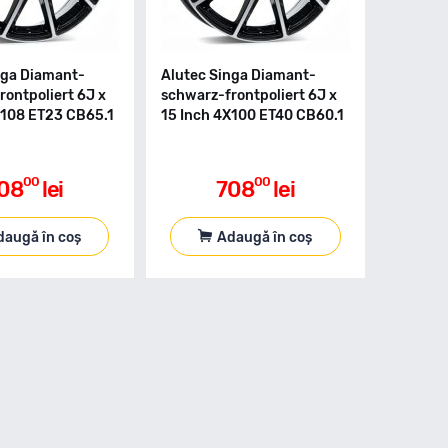
nga Diamant-
Alutec Singa Diamant-
rontpoliert 6J x
schwarz-frontpoliert 6J x
X108 ET23 CB65.1
15 Inch 4X100 ET40 CB60.1
00
00
08
lei
708
lei
daugă în coș
Adaugă în coș