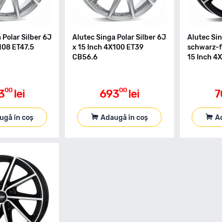
 Polar Silber 6J
Alutec Singa Polar Silber 6J
Alutec Si
108 ET47.5
x 15 Inch 4X100 ET39
schwarz-f
CB56.6
15 Inch 4
00
00
3
lei
693
lei
7
ugă în coș
Adaugă în coș
A