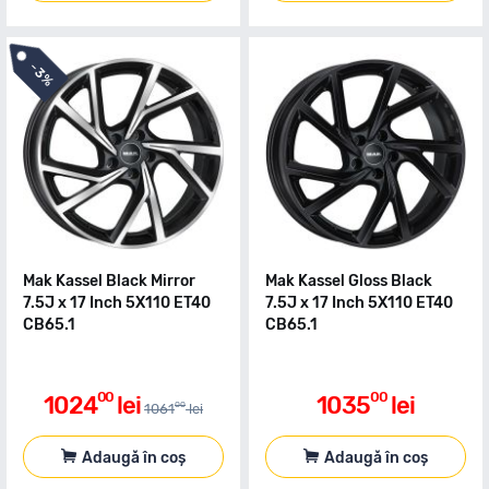
-
3%
Mak Kassel Black Mirror
Mak Kassel Gloss Black
7.5J x 17 Inch 5X110 ET40
7.5J x 17 Inch 5X110 ET40
CB65.1
CB65.1
00
00
1024
lei
1035
lei
00
1061
lei
Adaugă în coș
Adaugă în coș