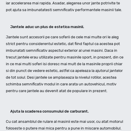
iar accelerarea mai rapida. Asadar, alegerea unor jante potrivite te
pot ajuta sa imbunatatesti semnificativ performantele masinii tale.
Jantele aduc un plus de estetica masinii.
Jantele sunt accesorii pe care soferii de cele mai multe ori le aleg
strict pentru considerentul estetic, dat fiind faptul ca acestea pot
imbunatati semnificativ aspectul exterior al unei masini. Daca in
trecut jantele erau utilizate pentru masinile sport, in prezent, din ce
in ce mai multi soferi isi doresc mai mult de la masinile proprii chiar
si din punct de vedere estetic, astfel ca apeleaza la ajutorul jantelor
de tot soiul. Desi jantele se amplaseaza la nivelul rotilor, acestea
schimba semnificativ modul in care arata un autovehicul, motiv
pentru care jantele au devenit atat de populare in prezent.
Ajuta la scaderea consumului de carburant.
Cu cat ansamblul de rulare al masinii este mai usor, cu atat motorul
foloseste o putere mai mica pentru a pune in miscare automobilul.