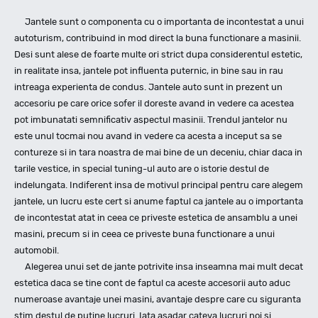
Jantele sunt o componenta cu o importanta de incontestat a unui
autoturism, contribuind in mod direct la buna functionare a masinii.
Desi sunt alese de foarte multe ori strict dupa considerentul estetic,
in realitate insa, jantele pot influenta puternic, in bine sau in rau
intreaga experienta de condus. Jantele auto sunt in prezent un
accesoriu pe care orice sofer il doreste avand in vedere ca acestea
pot imbunatati semnificativ aspectul masinii. Trendul jantelor nu
este unul tocmai nou avand in vedere ca acesta a inceput sa se
contureze si in tara noastra de mai bine de un deceniu, chiar daca in
tarile vestice, in special tuning-ul auto are o istorie destul de
indelungata. Indiferent insa de motivul principal pentru care alegem
jantele, un lucru este cert si anume faptul ca jantele au o importanta
de incontestat atat in ceea ce priveste estetica de ansamblu a unei
masini, precum si in ceea ce priveste buna functionare a unui
automobil.
Alegerea unui set de jante potrivite insa inseamna mai mult decat
estetica daca se tine cont de faptul ca aceste accesorii auto aduc
numeroase avantaje unei masini, avantaje despre care cu siguranta
stim destul de putine lucruri. Iata asadar cateva lucruri noi si