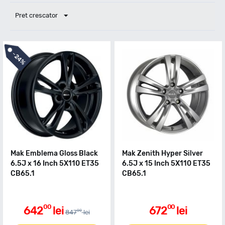
Pret crescator
-
24%
Mak Emblema Gloss Black
Mak Zenith Hyper Silver
6.5J x 16 Inch 5X110 ET35
6.5J x 15 Inch 5X110 ET35
CB65.1
CB65.1
00
00
642
lei
672
lei
00
847
lei