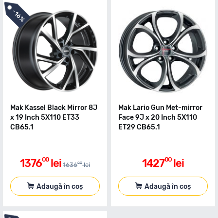
-
16%
Mak Kassel Black Mirror 8J
Mak Lario Gun Met-mirror
x 19 Inch 5X110 ET33
Face 9J x 20 Inch 5X110
CB65.1
ET29 CB65.1
00
00
1376
lei
1427
lei
00
1636
lei
Adaugă în coș
Adaugă în coș