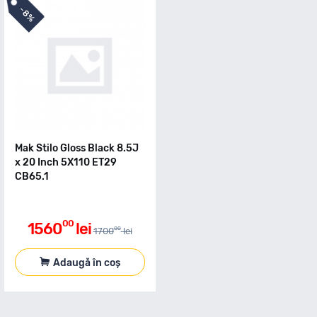
-
8%
Mak Stilo Gloss Black 8.5J
x 20 Inch 5X110 ET29
CB65.1
00
1560
lei
00
1700
lei
Adaugă în coș