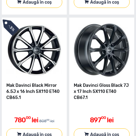
Adaugă în coș
Adaugă în coș
-
3%
Mak Davinci Black Mirror
Mak Davinci Gloss Black 7J
6.5J x 16 Inch 5X110 ET40
x 17 Inch 5X110 ET40
CB65.1
CB67.1
00
00
780
lei
897
lei
00
808
lei
Adaugă în coș
Adaugă în coș