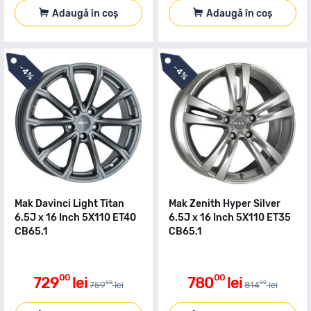
Adaugă în coș
Adaugă în coș
-
-
4%
4%
Mak Davinci Light Titan
Mak Zenith Hyper Silver
6.5J x 16 Inch 5X110 ET40
6.5J x 16 Inch 5X110 ET35
CB65.1
CB65.1
00
00
729
lei
780
lei
00
00
759
lei
814
lei