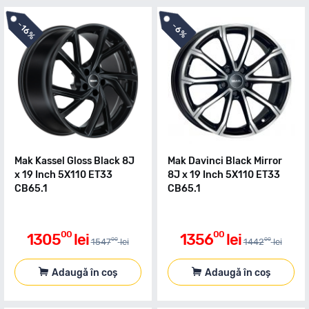
-
-
16%
6%
Mak Kassel Gloss Black 8J
Mak Davinci Black Mirror
x 19 Inch 5X110 ET33
8J x 19 Inch 5X110 ET33
CB65.1
CB65.1
00
00
1305
lei
1356
lei
00
00
1547
lei
1442
lei
Adaugă în coș
Adaugă în coș