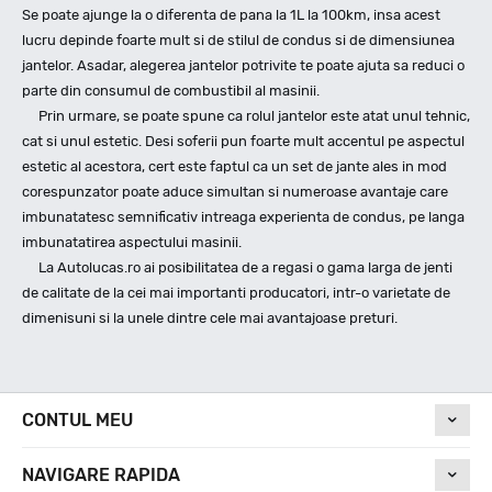
Se poate ajunge la o diferenta de pana la 1L la 100km, insa acest
lucru depinde foarte mult si de stilul de condus si de dimensiunea
jantelor. Asadar, alegerea jantelor potrivite te poate ajuta sa reduci o
parte din consumul de combustibil al masinii.
Prin urmare, se poate spune ca rolul jantelor este atat unul tehnic,
cat si unul estetic. Desi soferii pun foarte mult accentul pe aspectul
estetic al acestora, cert este faptul ca un set de jante ales in mod
corespunzator poate aduce simultan si numeroase avantaje care
imbunatatesc semnificativ intreaga experienta de condus, pe langa
imbunatatirea aspectului masinii.
La Autolucas.ro ai posibilitatea de a regasi o gama larga de jenti
de calitate de la cei mai importanti producatori, intr-o varietate de
dimenisuni si la unele dintre cele mai avantajoase preturi.
CONTUL MEU
NAVIGARE RAPIDA