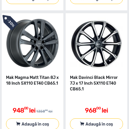
-
30%
Mak Magma Matt Titan 8J x
Mak Davinci Black Mirror
18 Inch 5X110 ET40 CB65.1
7J x 17 Inch 5X110 ET40
CB65.1
00
00
948
lei
968
lei
00
1358
lei
Adaugă în coș
Adaugă în coș