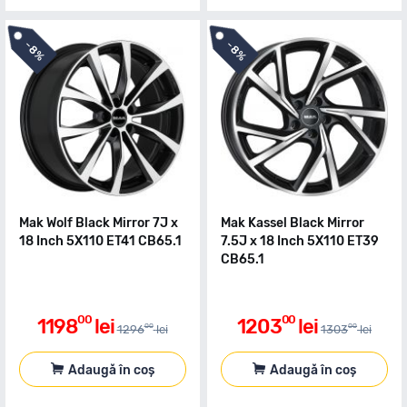
-
-
8%
8%
Mak Wolf Black Mirror 7J x
Mak Kassel Black Mirror
18 Inch 5X110 ET41 CB65.1
7.5J x 18 Inch 5X110 ET39
CB65.1
00
00
1198
lei
1203
lei
00
00
1296
lei
1303
lei
Adaugă în coș
Adaugă în coș