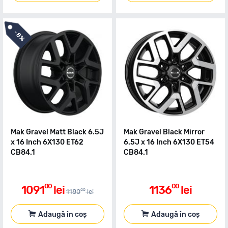
-
8%
Mak Gravel Matt Black 6.5J
Mak Gravel Black Mirror
x 16 Inch 6X130 ET62
6.5J x 16 Inch 6X130 ET54
CB84.1
CB84.1
00
00
1091
lei
1136
lei
00
1180
lei
Adaugă în coș
Adaugă în coș