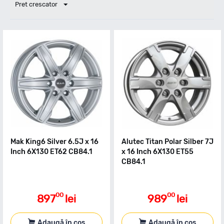
Pret crescator
Mak King6 Silver 6.5J x 16
Alutec Titan Polar Silber 7J
Inch 6X130 ET62 CB84.1
x 16 Inch 6X130 ET55
CB84.1
00
00
897
lei
989
lei
Adaugă în coș
Adaugă în coș