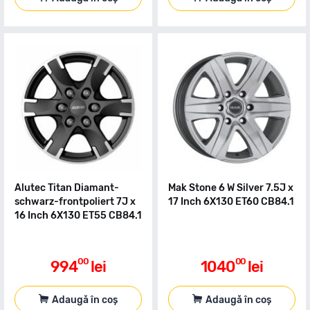
Alutec Titan Diamant-
Mak Stone 6 W Silver 7.5J x
schwarz-frontpoliert 7J x
17 Inch 6X130 ET60 CB84.1
16 Inch 6X130 ET55 CB84.1
00
00
994
lei
1040
lei
Adaugă în coș
Adaugă în coș