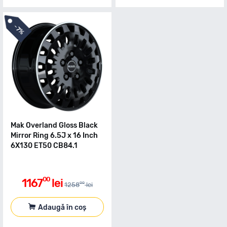
-
7%
Mak Overland Gloss Black
Mirror Ring 6.5J x 16 Inch
6X130 ET50 CB84.1
00
1167
lei
00
1258
lei
Adaugă în coș