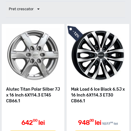
Pret crescator
-
12%
Alutec Titan Polar Silber 7J
Mak Load 6 Ice Black 6.5J x
x 16 Inch 6X114.3 ET45
16 Inch 6X114.3 ET30
CB66.1
CB66.1
00
00
642
lei
948
lei
00
1077
lei