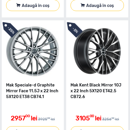
Adaugă în coș
Adaugă în coș
-
-
25%
5%
Mak Speciale-d Graphite
Mak Kent Black Mirror 10J
Mirror Face 11.5J x 22 Inch
x 22 Inch 5X120 ET42.5
5X120 ET38 CB74.1
CB72.6
00
00
2957
lei
3105
lei
00
00
3925
lei
3256
lei