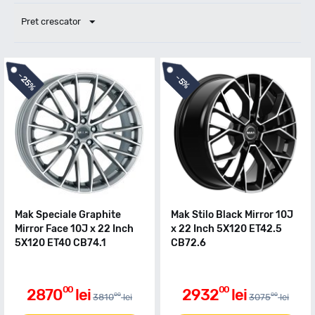
Pret crescator
-
-
25%
5%
Mak Speciale Graphite
Mak Stilo Black Mirror 10J
Mirror Face 10J x 22 Inch
x 22 Inch 5X120 ET42.5
5X120 ET40 CB74.1
CB72.6
00
00
2870
lei
2932
lei
00
00
3810
lei
3075
lei