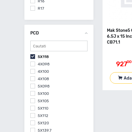
R16
R17
Mak Stone5 
PCD
6.5J x 15 In
CB71.1
5X118
00
927
4X098
4X100
Ada
4X108
5X098
5X100
5X105
5X110
5X112
5X120
5X139.7