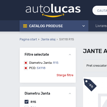
CATALOG PRODUSE
Livrare
Pagina start
Jante aliaj
5X118 R15
JANTE A
Filtre selectate
Diametru Janta:
R15
Pret crescator
PCD:
5X118
Sterge filtre
-
6%
Diametru Janta
R15