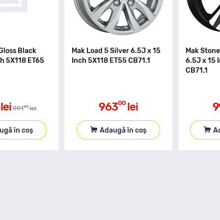
Gloss Black
Mak Load 5 Silver 6.5J x 15
Mak Stone
ch 5X118 ET65
Inch 5X118 ET55 CB71.1
6.5J x 15 
CB71.1
00
lei
963
lei
9
00
991
lei
ugă în coș
Adaugă în coș
A