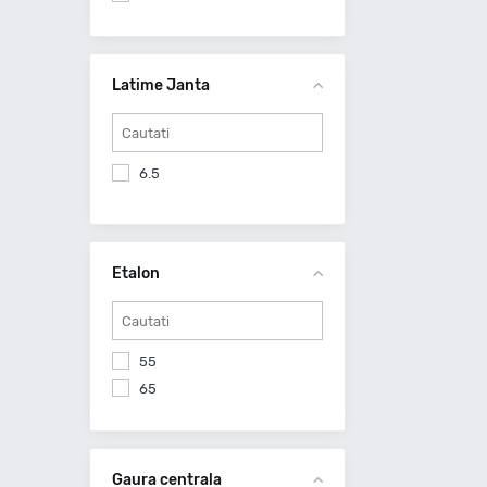
5X160
Latime Janta
6.5
Etalon
55
65
Gaura centrala