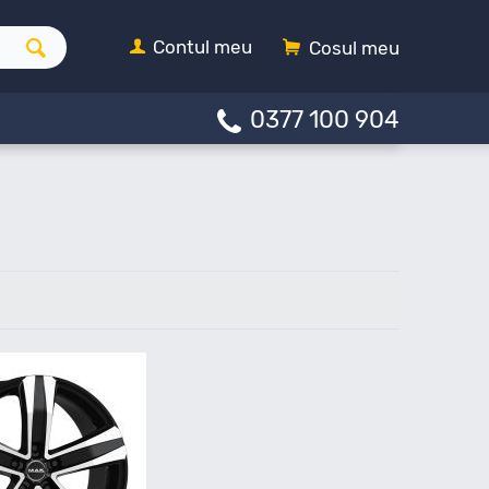
Contul meu
Cosul meu
0377 100 904