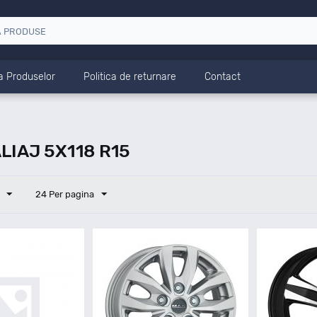
a Produselor
Politica de returnare
Contact
LIAJ 5X118 R15
24 Per pagina