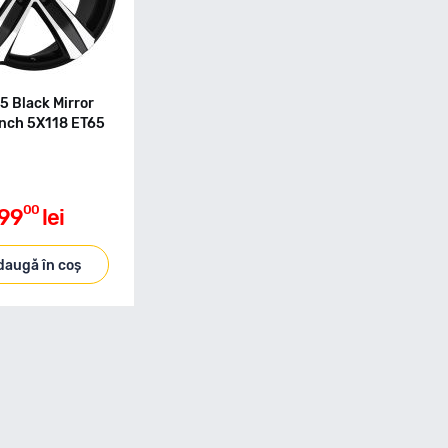
5 Black Mirror
Inch 5X118 ET65
00
99
lei
daugă în coș