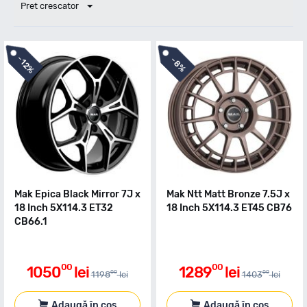
Pret crescator
-
-
12%
8%
Mak Epica Black Mirror 7J x
Mak Ntt Matt Bronze 7.5J x
18 Inch 5X114.3 ET32
18 Inch 5X114.3 ET45 CB76
CB66.1
00
00
1050
lei
1289
lei
00
00
1198
lei
1403
lei
Adaugă în coș
Adaugă în coș