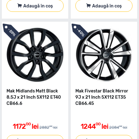
Adaugă în coș
Adaugă în coș
-
-
40%
59%
Mak Midlands Matt Black
Mak Fivestar Black Mirror
8.5J x 21 Inch 5X112 ET40
9J x 21 Inch 5X112 ET35
CB66.6
CB66.45
00
00
1172
lei
1244
lei
00
00
2882
lei
2084
lei