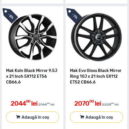
-
-
5%
7%
Mak Koln Black Mirror 9.5J
Mak Evo Gloss Black Mirror
x 21 Inch 5X112 ET56
Ring 10J x 21 Inch 5X112
CB66.6
ET52 CB66.6
00
00
2044
lei
2070
lei
00
00
2144
lei
2228
lei
Adaugă în coș
Adaugă în coș