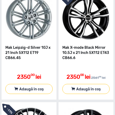
Mak Leipzig-d Silver 10J x
Mak X-mode Black Mirror
21 Inch 5X112 ET19
10.5J x 21 Inch 5X112 ET43
CB66.45
CB66.6
00
00
2350
lei
2350
lei
00
2561
lei
Adaugă în coș
Adaugă în coș
-
11%