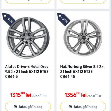
-
-
35%
41%
Alutec Drive-x Metal Grey
Mak Nurburg Silver 8.5J x
9.5J x 21 Inch 5X112 ET53
21 Inch 5X112 ET33
CB66.5
CB66.45
00
00
1315
lei
1356
lei
00
00
2235
lei
2095
lei
Adaugă în coș
Adaugă în coș