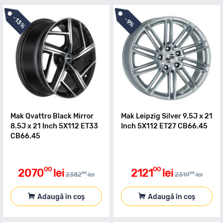
-
-
13%
9%
Mak Qvattro Black Mirror
Mak Leipzig Silver 9.5J x 21
8.5J x 21 Inch 5X112 ET33
Inch 5X112 ET27 CB66.45
CB66.45
00
00
2070
lei
2121
lei
00
00
2382
lei
2319
lei
Adaugă în coș
Adaugă în coș