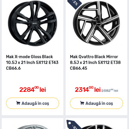
-
3%
Mak X-mode Gloss Black
Mak Qvattro Black Mirror
10.5J x 21 Inch 5X112 ET43
8.5J x 21 Inch 5X112 ET38
CB66.6
CB66.45
00
00
2284
lei
2314
lei
00
2382
lei
Adaugă în coș
Adaugă în coș
-
8%