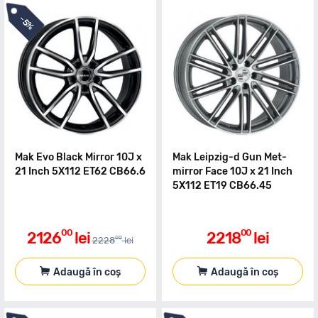
-
5%
Mak Evo Black Mirror 10J x
Mak Leipzig-d Gun Met-
21 Inch 5X112 ET62 CB66.6
mirror Face 10J x 21 Inch
5X112 ET19 CB66.45
00
00
2126
lei
2218
lei
00
2228
lei
Adaugă în coș
Adaugă în coș