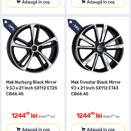
Adaugă în coș
Adaugă în coș
-
-
59%
59%
Mak Nurburg Black Mirror
Mak Fivestar Black Mirror
9.5J x 21 Inch 5X112 ET25
9J x 21 Inch 5X112 ET43
CB66.45
CB66.45
00
00
1244
lei
1244
lei
00
00
3067
lei
3067
lei
Adaugă în coș
Adaugă în coș