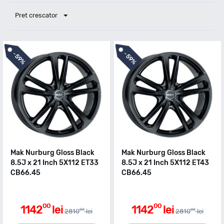
Pret crescator
-
-
59%
59%
Mak Nurburg Gloss Black
Mak Nurburg Gloss Black
8.5J x 21 Inch 5X112 ET33
8.5J x 21 Inch 5X112 ET43
CB66.45
CB66.45
00
00
1142
lei
1142
lei
00
00
2810
lei
2810
lei