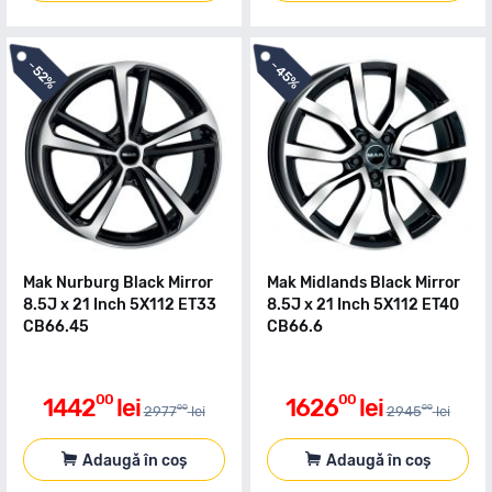
-
-
45%
52%
Mak Nurburg Black Mirror
Mak Midlands Black Mirror
8.5J x 21 Inch 5X112 ET33
8.5J x 21 Inch 5X112 ET40
CB66.45
CB66.6
00
00
1442
lei
1626
lei
00
00
2977
lei
2945
lei
Adaugă în coș
Adaugă în coș