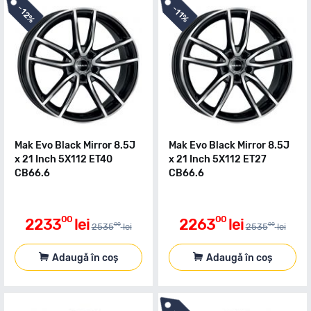
-
-
12%
11%
Mak Evo Black Mirror 8.5J
Mak Evo Black Mirror 8.5J
x 21 Inch 5X112 ET40
x 21 Inch 5X112 ET27
CB66.6
CB66.6
00
00
2233
lei
2263
lei
00
00
2535
lei
2535
lei
Adaugă în coș
Adaugă în coș