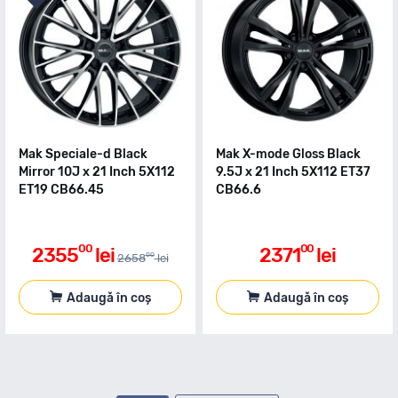
Mak Speciale-d Black
Mak X-mode Gloss Black
Mirror 10J x 21 Inch 5X112
9.5J x 21 Inch 5X112 ET37
ET19 CB66.45
CB66.6
00
00
2355
lei
2371
lei
00
2658
lei
Adaugă în coș
Adaugă în coș