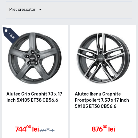
Pret crescator
-
4%
Alutec Grip Graphit 7J x 17
Alutec Ikenu Graphite
Inch 5X105 ET38 CB56.6
Frontpoliert 7.5J x 17 Inch
5X105 ET38 CB56.6
00
00
744
lei
876
lei
00
774
lei