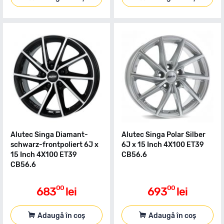
Alutec Singa Diamant-
Alutec Singa Polar Silber
schwarz-frontpoliert 6J x
6J x 15 Inch 4X100 ET39
15 Inch 4X100 ET39
CB56.6
CB56.6
00
00
683
lei
693
lei
Adaugă în coș
Adaugă în coș