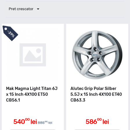
Pret crescator
-
39%
Mak Magma Light Titan 6J
Alutec Grip Polar Silber
x 15 Inch 4X100 ET50
5.5J x 15 Inch 4X100 ET40
CB56.1
CB63.3
00
00
540
lei
586
lei
00
885
lei