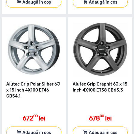
Adaugă în coș
Adaugă în coș
Alutec Grip Polar Silber 6J
Alutec Grip Graphit 6J x 15
x 15 Inch 4X100 ET46
Inch 4X100 ET38 CB63.3
CB54.1
00
00
672
lei
678
lei
Adaugă în coș
Adaugă în coș