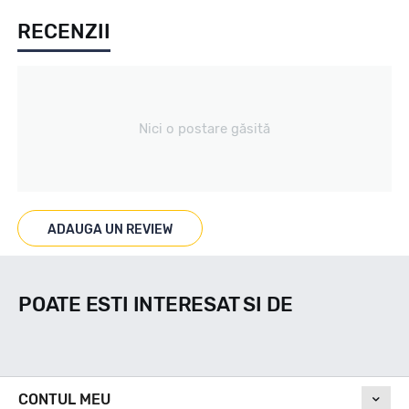
RECENZII
All season / Off Road
Tip vechicul
Nici o postare găsită
4X4/SUV
Marcaje
ADAUGA UN REVIEW
M+S
POATE ESTI INTERESAT SI DE
Indice viteza
Q
CONTUL MEU