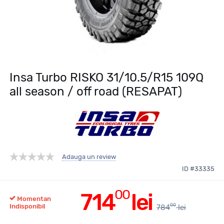
Insa Turbo RISKO 31/10.5/R15 109Q
all season / off road (RESAPAT)
Adauga un review
ID #33335
00
714
lei
Momentan
00
Indisponibil
784
lei