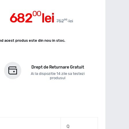
00
682
lei
00
752
lei
d acest produs este din nou in stoc.
Drept de Returnare Gratuit
Ai la dispozitie 14 zile sa testezi
produsul
Q