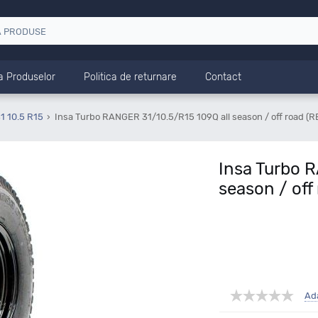
a Produselor
Politica de returnare
Contact
1 10.5 R15
Insa Turbo RANGER 31/10.5/R15 109Q all season / off road (
Insa Turbo 
season / off
Ad