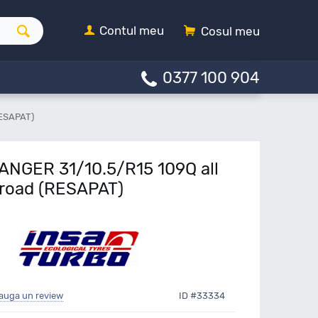
Contul meu
Cosul meu
0377 100 904
RESAPAT)
RANGER 31/10.5/R15 109Q all
 road (RESAPAT)
auga un review
ID #33334