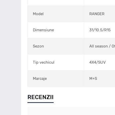
Model
RANGER
Dimensiune
31/10.5/R15
Sezon
All season / O
Tip vechicul
4X4/SUV
Marcaje
M+S
RECENZII