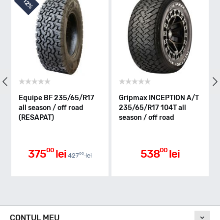
2%
Indice greutate
104
Clasa de eficienta
uipe BF 235/65/R17
Gripmax INCEPTION A/T
Bridges
l season / off road
235/65/R17 104T all
ALL TER
ESAPAT)
season / off road
235/65/R
season /
Aderenta pe carosabil ud
00
00
375
lei
538
lei
6
00
427
lei
Nivel de zgomot
CONTUL MEU