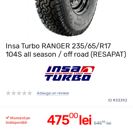
Insa Turbo RANGER 235/65/R17
104S all season / off road (RESAPAT)
Adauga un review
ID #33392
00
475
lei
Momentan
00
Indisponibil
545
lei