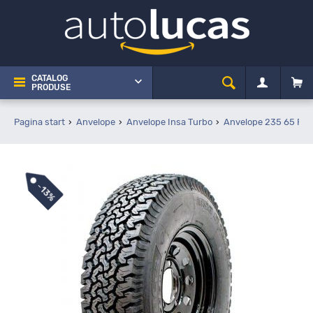
CATALOG
PRODUSE
Pagina start
Anvelope
Anvelope Insa Turbo
Anvelope 235 65 R17
-
13%