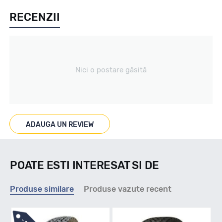
RECENZII
All season / Off Road
Tip vechicul
Nici o postare găsită
4X4/SUV
Marcaje
ADAUGA UN REVIEW
M+S
POATE ESTI INTERESAT SI DE
Indice viteza
Produse similare
Produse vazute recent
S