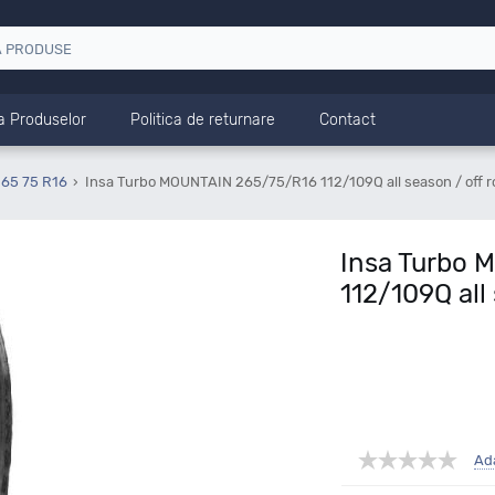
a Produselor
Politica de returnare
Contact
265 75 R16
Insa Turbo MOUNTAIN 265/75/R16 112/109Q all season / off 
Insa Turbo 
112/109Q all
Ad