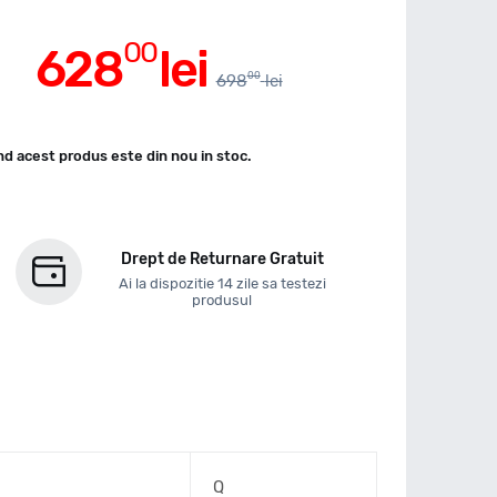
00
628
lei
00
698
lei
d acest produs este din nou in stoc.
Drept de Returnare Gratuit
Ai la dispozitie 14 zile sa testezi
produsul
Q