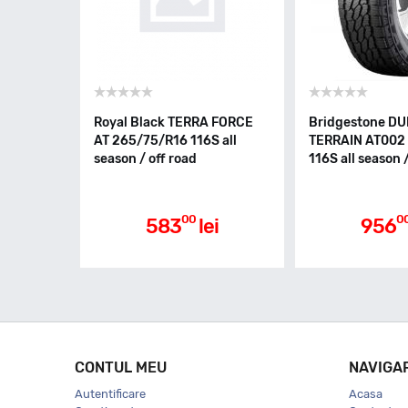
Royal Black TERRA FORCE
Bridgestone DU
AT 265/75/R16 116S all
TERRAIN AT002
season / off road
116S all season 
00
0
583
lei
956
CONTUL MEU
NAVIGA
Autentificare
Acasa