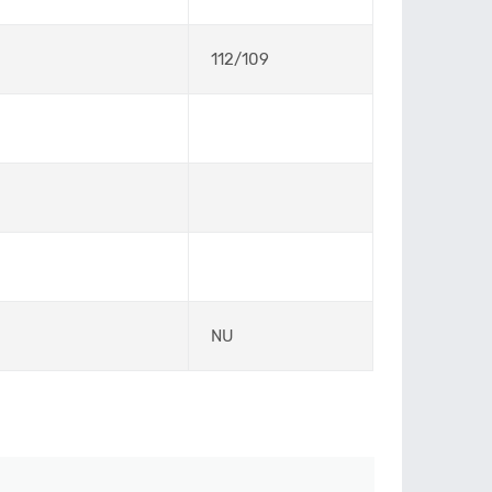
112/109
NU