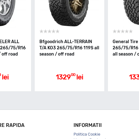
ELER ALL
Bfgoodrich ALL-TERRAIN
General Tir
 265/75/R16
T/A KO3 265/75/R16 119S all
265/75/R16 
/ off road
season / off road
all season / 
0
00
lei
1329
lei
13
RE RAPIDA
INFORMATII
Politica Cookie