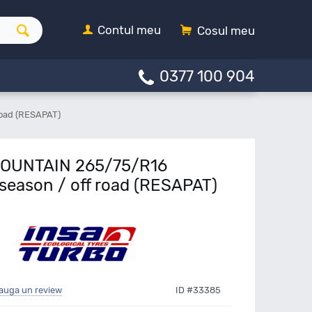
Contul meu
Cosul meu
0377 100 904
road (RESAPAT)
MOUNTAIN 265/75/R16
 season / off road (RESAPAT)
auga un review
ID #33385