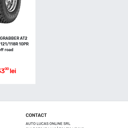
e GRABBER AT2
121/118R 10PR
off road
00
33
lei
CONTACT
AUTO LUCAS ONLINE SRL