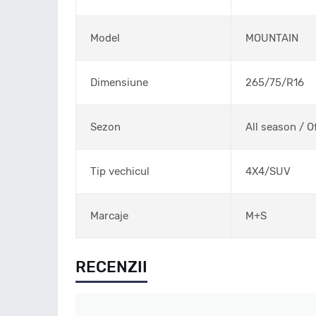
Model
MOUNTAIN
Dimensiune
265/75/R16
Sezon
All season / O
Tip vechicul
4X4/SUV
Marcaje
M+S
RECENZII