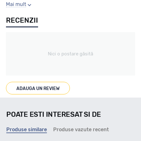
Sezon
Mai mult
RECENZII
IARNA
Tip vechicul
Nici o postare găsită
Turism
Marcat M+S
ADAUGA UN REVIEW
M+S
POATE ESTI INTERESAT SI DE
Indice viteza
Produse similare
Produse vazute recent