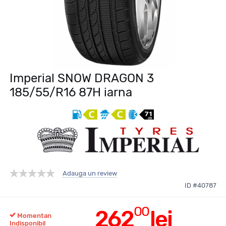
Imperial SNOW DRAGON 3
185/55/R16 87H iarna
Adauga un review
ID #40787
00
262
lei
Momentan
Indisponibil