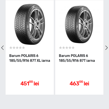
H - max 210km/h
Indice greutate
87
Clasa de eficienta
Barum POLARIS 6
Barum POLARIS 6
185/55/R16 87T XL iarna
185/55/R16 87T iarna
C
Aderenta pe carosabil ud
00
00
451
lei
463
lei
C