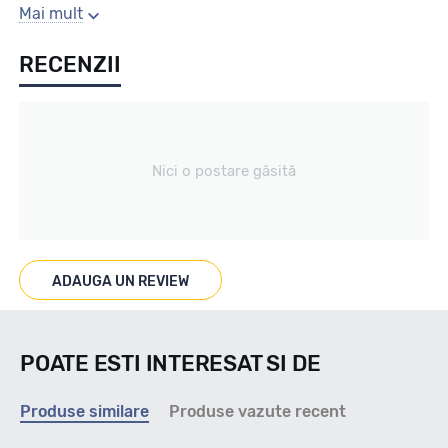
Sezon
Mai mult
RECENZII
Vara
Tip vechicul
Nici o postare găsită
Marcat M+S
ADAUGA UN REVIEW
--
POATE ESTI INTERESAT SI DE
Indice viteza
Produse similare
Produse vazute recent
W - max 270km/h