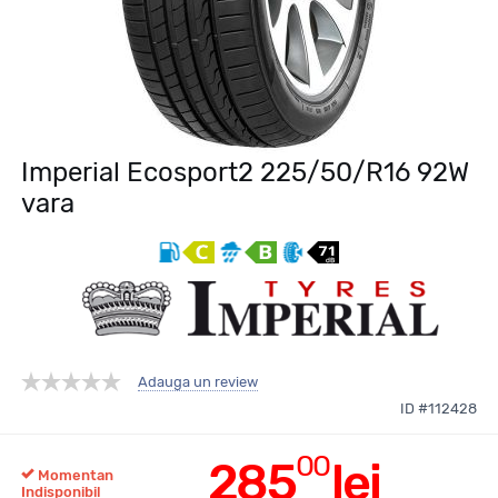
Imperial Ecosport2 225/50/R16 92W
vara
Adauga un review
ID #112428
00
285
lei
Momentan
Indisponibil