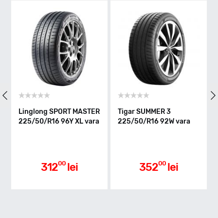
Indice greutate
92
Clasa de eficienta
Linglong SPORT MASTER
Tigar SUMMER 3
225/50/R16 96Y XL vara
225/50/R16 92W vara
C
Aderenta pe carosabil ud
00
00
312
lei
352
lei
B
Nivel de zgomot