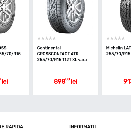
OSS
Continental
Michelin LA
55/70/R15
CROSSCONTACT ATR
255/70/R15 
255/70/R15 112T XL vara
0
00
lei
898
lei
91
RE RAPIDA
INFORMATII