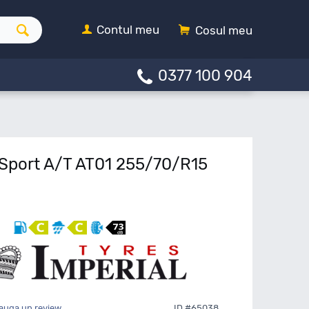
Contul meu
Cosul meu
0377 100 904
oSport A/T AT01 255/70/R15
auga un review
ID #65038