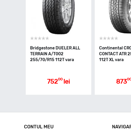
Bridgestone DUELER ALL
Continental CR
TERRAIN A/T002
CONTACT ATR 2
255/70/R15 112T vara
112T XL vara
00
0
752
lei
873
CONTUL MEU
NAVIGA