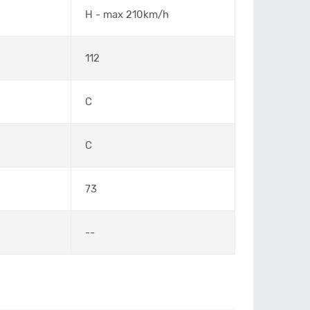
H - max 210km/h
112
C
C
73
--