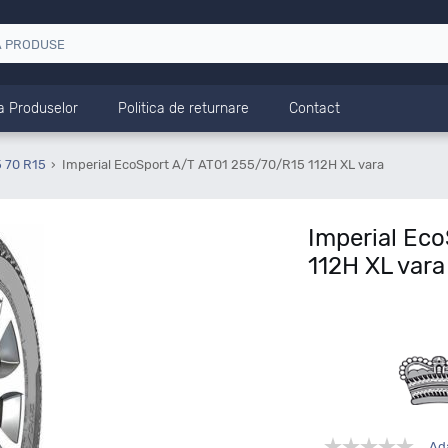
a Produselor
Politica de returnare
Contact
 70 R15
Imperial EcoSport A/T AT01 255/70/R15 112H XL vara
Imperial Ec
112H XL vara
Ad