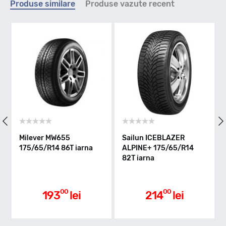
Produse similare
Produse vazute recent
T - max 190km/h
Indice greutate
82
Clasa de eficienta
Milever MW655
Sailun ICEBLAZER
175/65/R14 86T iarna
ALPINE+ 175/65/R14
82T iarna
E
Aderenta pe carosabil ud
00
00
193
lei
214
lei
B