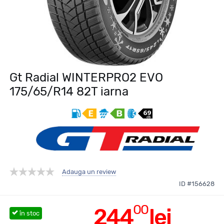
Gt Radial WINTERPRO2 EVO
175/65/R14 82T iarna
Adauga un review
ID #156628
00
244
lei
în stoc