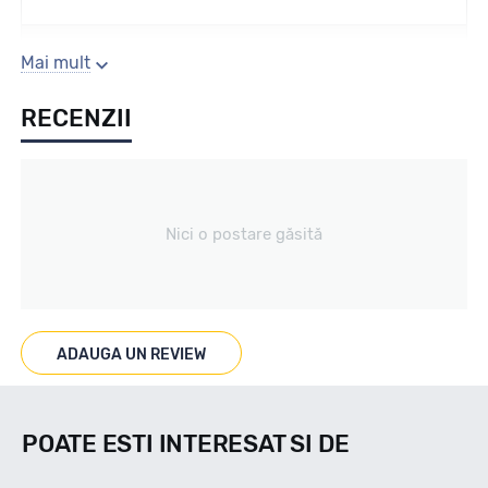
Sezon
Mai mult
RECENZII
Iarna
Tip vechicul
Nici o postare găsită
Turisme
Marcaje
ADAUGA UN REVIEW
M+S 3PMSF
POATE ESTI INTERESAT SI DE
Indice viteza