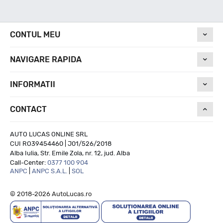
Nivel de zgomot
CONTUL MEU
NAVIGARE RAPIDA
69
INFORMATII
Run On Flat
CONTACT
NU
AUTO LUCAS ONLINE SRL
CUI RO39454460 | J01/526/2018
Alba Iulia, Str. Emile Zola, nr. 12, jud. Alba
Call-Center:
0377 100 904
ANPC
|
ANPC S.A.L.
|
SOL
© 2018-2026 AutoLucas.ro