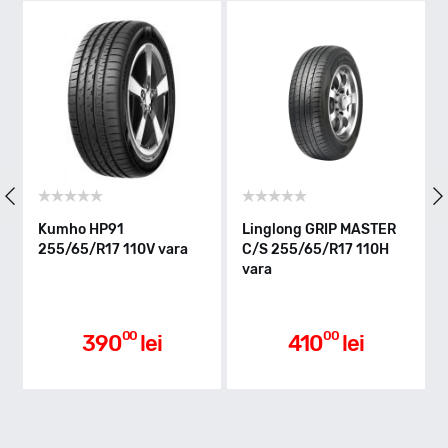
H - max 210km/h
Indice greutate
110
Clasa de eficienta
Kumho HP91
Linglong GRIP MASTER
255/65/R17 110V vara
C/S 255/65/R17 110H
vara
B
Aderenta pe carosabil ud
00
00
390
lei
410
lei
C