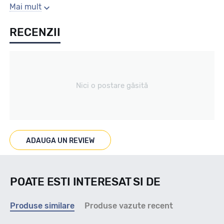
Sezon
Mai mult
RECENZII
Vara
Tip vechicul
Nici o postare găsită
Car4x4
Marcat M+S
ADAUGA UN REVIEW
NU
POATE ESTI INTERESAT SI DE
Indice viteza
Produse similare
Produse vazute recent