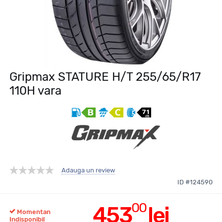
Gripmax STATURE H/T 255/65/R17
110H vara
Adauga un review
ID #124590
00
453
lei
Momentan
Indisponibil