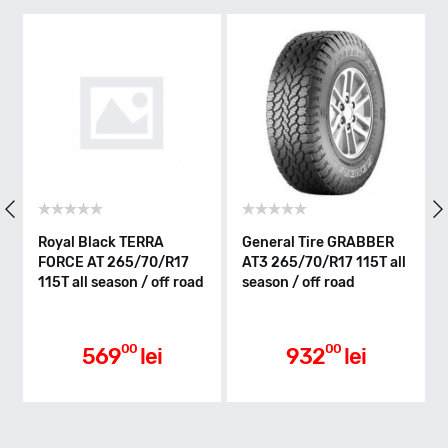
Q - max 160km/h
Indice greutate
121/118
Clasa de eficienta
Royal Black TERRA
General Tire GRABBER
FORCE AT 265/70/R17
AT3 265/70/R17 115T all
115T all season / off road
season / off road
R
Aderenta pe carosabil ud
00
00
569
lei
932
lei
R