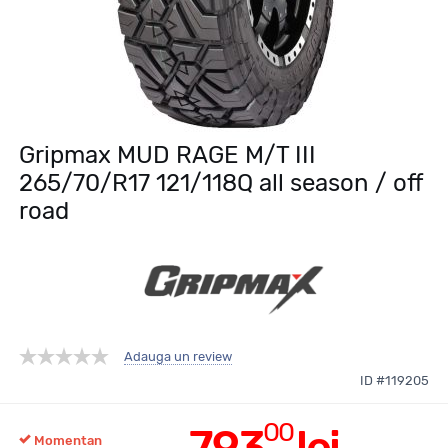
Gripmax MUD RAGE M/T III
265/70/R17 121/118Q all season / off
road
Adauga un review
ID #119205
00
793
lei
Momentan