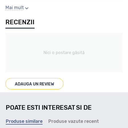
Sezon
Mai mult
RECENZII
All season / Off Road
Tip vechicul
Nici o postare găsită
Car4x4
Marcat M+S
ADAUGA UN REVIEW
DA
POATE ESTI INTERESAT SI DE
Indice viteza
Produse similare
Produse vazute recent