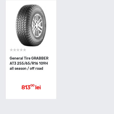
T - max 190km/h
Indice greutate
109
Clasa de eficienta
General Tire GRABBER
AT3 255/65/R16 109H
all season / off road
C
Aderenta pe carosabil ud
00
813
lei
C