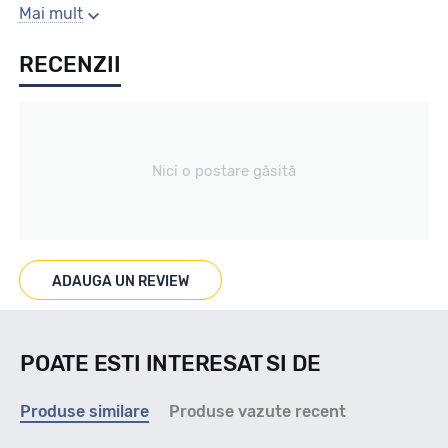
Sezon
Mai mult
RECENZII
All season / Off Road
Tip vechicul
Nici o postare găsită
Car4x4
Marcat M+S
ADAUGA UN REVIEW
DA
POATE ESTI INTERESAT SI DE
Indice viteza
Produse similare
Produse vazute recent