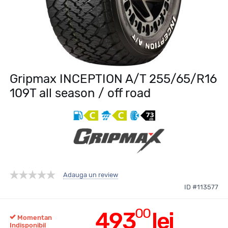
Gripmax INCEPTION A/T 255/65/R16
109T all season / off road
Adauga un review
ID #113577
00
493
lei
Momentan
Indisponibil