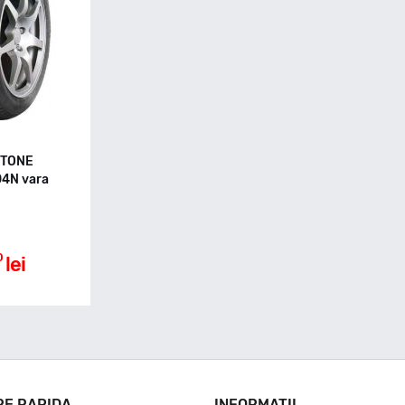
STONE
4N vara
0
lei
RE RAPIDA
INFORMATII