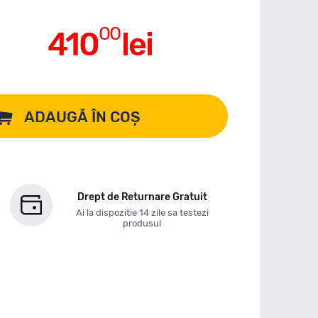
00
410
lei
ADAUGĂ ÎN COȘ
Drept de Returnare Gratuit
Ai la dispozitie 14 zile sa testezi
produsul