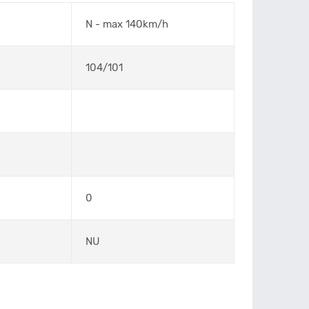
N - max 140km/h
104/101
0
NU