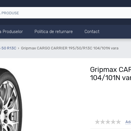
a Produselor
Politica de returnare
Contact
5 50 R13C
Gripmax CARGO CARRIER 195/50/R13C 104/101N vara
Gripmax CA
104/101N va
Ad