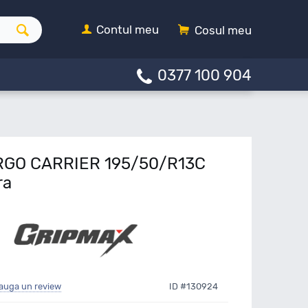
Contul meu
Cosul meu
0377 100 904
RGO CARRIER 195/50/R13C
ra
auga un review
ID #130924