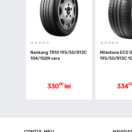
Nankang TR10 195/50/R13C
Milestone ECO 
104/102N vara
195/50/R13C 10
00
0
330
lei
334
CONTUL MEU
NAVIGA