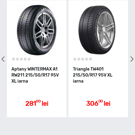
V - max 240km/h
Indice greutate
95
Clasa de eficienta
Aptany WINTERMAX A1
Triangle TW401
Pr
RW211 215/50/R17 95V
215/50/R17 95V XL
21
XL iarna
iarna
ia
C
Aderenta pe carosabil ud
00
00
281
lei
306
lei
C