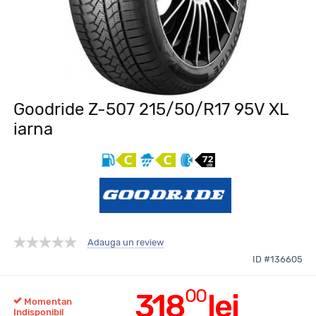
Goodride Z-507 215/50/R17 95V XL
iarna
Adauga un review
ID #136605
00
318
lei
Momentan
Indisponibil