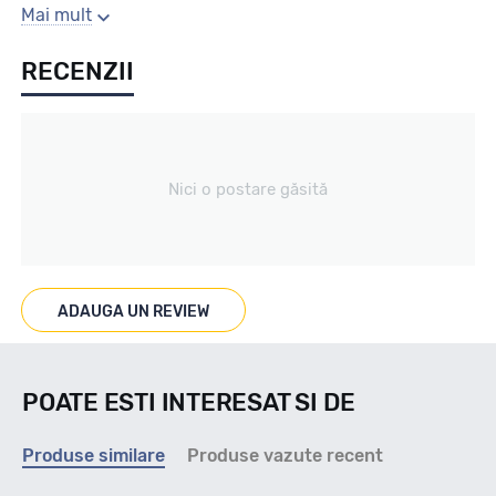
Sezon
Mai mult
RECENZII
Iarna
Tip vechicul
Nici o postare găsită
Turisme
Marcaje
ADAUGA UN REVIEW
M+S 3PMSF
POATE ESTI INTERESAT SI DE
Indice viteza
Produse similare
Produse vazute recent