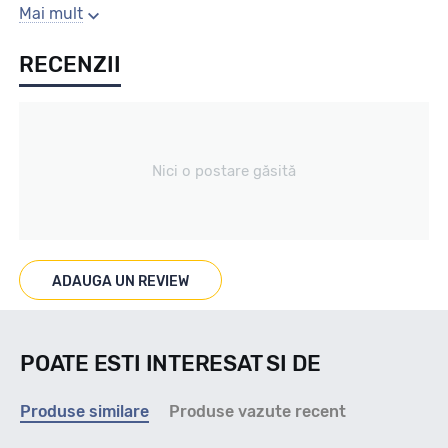
Sezon
Mai mult
RECENZII
Vara
Tip vechicul
Nici o postare găsită
Turisme
Marcaje
ADAUGA UN REVIEW
-
POATE ESTI INTERESAT SI DE
Indice viteza
Produse similare
Produse vazute recent