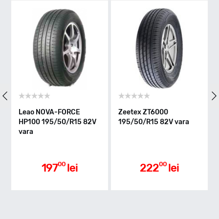
V - max 240km/h
Indice greutate
82
Clasa de eficienta
Leao NOVA-FORCE
Zeetex ZT6000
L
HP100 195/50/R15 82V
195/50/R15 82V vara
M
vara
8
D
Aderenta pe carosabil ud
00
00
197
lei
222
lei
B