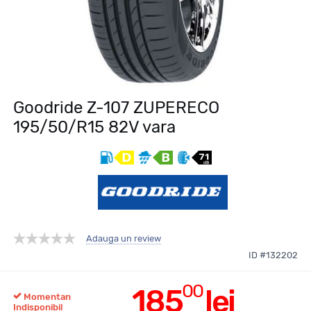
Goodride Z-107 ZUPERECO
195/50/R15 82V vara
Adauga un review
ID #132202
00
185
lei
Momentan
Indisponibil