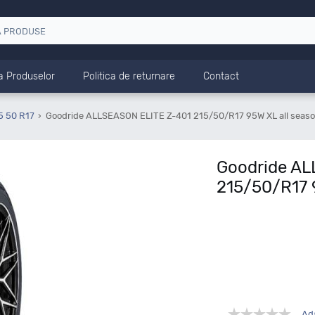
a Produselor
Politica de returnare
Contact
5 50 R17
Goodride ALLSEASON ELITE Z-401 215/50/R17 95W XL all seas
Goodride A
215/50/R17 
Ad