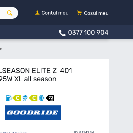
Contul meu
Cosul meu
0377 100 904
on
LLSEASON ELITE Z-401
95W XL all season
auga un review
ID #114784