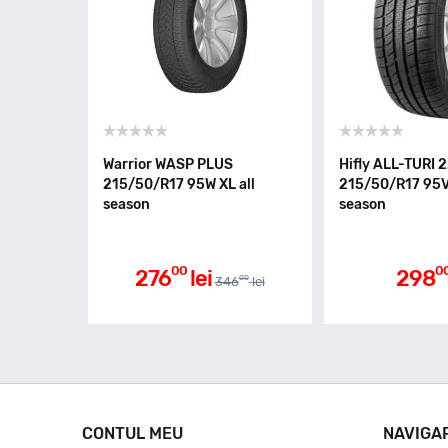
Warrior WASP PLUS
Hifly ALL-TURI 
215/50/R17 95W XL all
215/50/R17 95V 
season
season
00
0
276
lei
298
00
346
lei
CONTUL MEU
NAVIGA