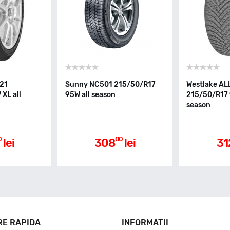
221
Sunny NC501 215/50/R17
Westlake AL
XL all
95W all season
215/50/R17 
season
0
00
lei
308
lei
31
RE RAPIDA
INFORMATII