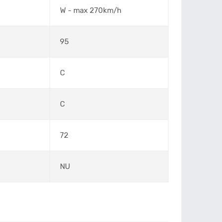
W - max 270km/h
95
C
C
72
NU