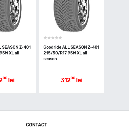
L SEASON Z-401
Goodride ALL SEASON Z-401
95W XL all
215/50/R17 95W XL all
season
00
00
2
lei
312
lei
CONTACT