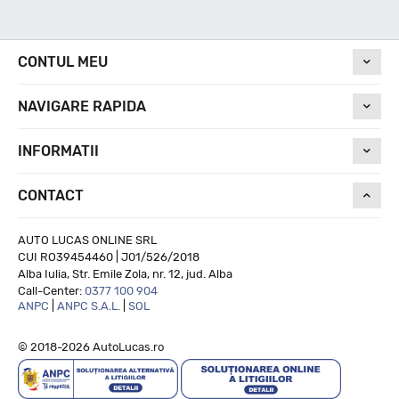
Nivel de zgomot
CONTUL MEU
NAVIGARE RAPIDA
73
INFORMATII
Run On Flat
CONTACT
NU
AUTO LUCAS ONLINE SRL
CUI RO39454460 | J01/526/2018
Alba Iulia, Str. Emile Zola, nr. 12, jud. Alba
Call-Center:
0377 100 904
ANPC
|
ANPC S.A.L.
|
SOL
© 2018-2026 AutoLucas.ro