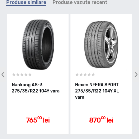
Produse similare
Produse vazute recent
Y - max 300km/h
Indice greutate
104
Clasa de eficienta
Nankang AS-3
Nexen NFERA SPORT
Kumho
275/35/R22 104Y vara
275/35/R22 104Y XL
275/3
vara
vara
B
Aderenta pe carosabil ud
00
00
765
lei
870
lei
A