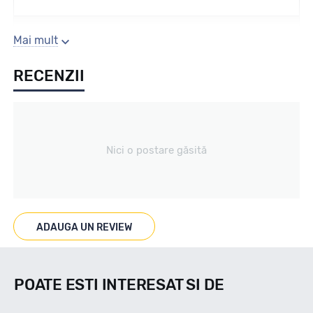
Sezon
Mai mult
RECENZII
Vara
Tip vechicul
Nici o postare găsită
Car4x4
Marcat M+S
ADAUGA UN REVIEW
NU
POATE ESTI INTERESAT SI DE
Indice viteza