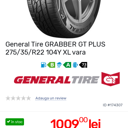
General Tire GRABBER GT PLUS
275/35/R22 104Y XL vara
Adauga un review
ID #174307
00
1009
lei
în stoc