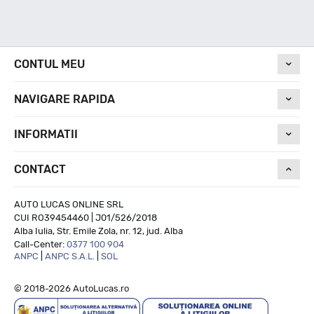
Indice viteza
R - max 170km/h
CONTUL MEU
NAVIGARE RAPIDA
Indice greutate
INFORMATII
110/108
CONTACT
Clasa de eficienta
AUTO LUCAS ONLINE SRL
CUI RO39454460 | J01/526/2018
Alba Iulia, Str. Emile Zola, nr. 12, jud. Alba
E
Call-Center:
0377 100 904
ANPC
|
ANPC S.A.L.
|
SOL
Aderenta pe carosabil ud
© 2018-2026 AutoLucas.ro