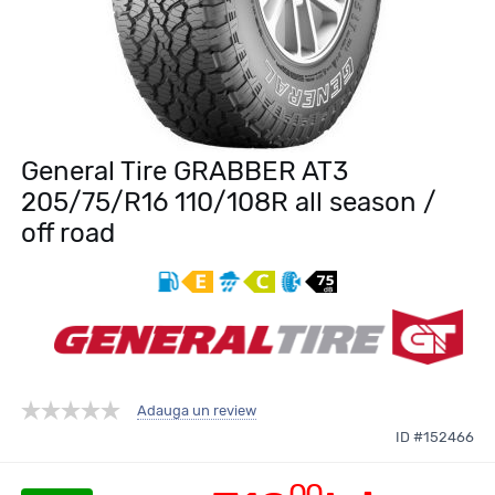
General Tire GRABBER AT3
205/75/R16 110/108R all season /
off road
Adauga un review
ID #152466
00