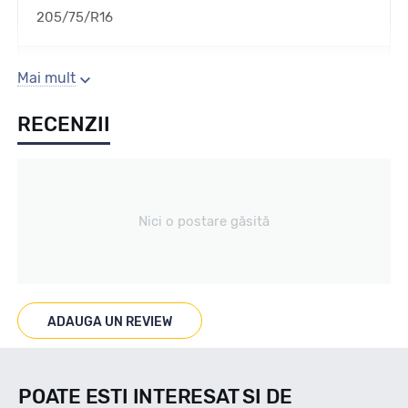
205/75/R16
Sezon
Mai mult
RECENZII
All season / Off Road
Tip vechicul
Nici o postare găsită
Car4x4
Marcat M+S
ADAUGA UN REVIEW
DA
POATE ESTI INTERESAT SI DE