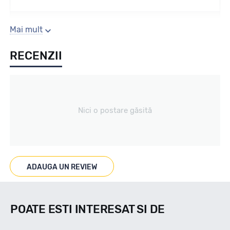
Sezon
Mai mult
RECENZII
All season / Off Road
Tip vechicul
Nici o postare găsită
Car4x4
Marcat M+S
ADAUGA UN REVIEW
DA
POATE ESTI INTERESAT SI DE
Indice viteza