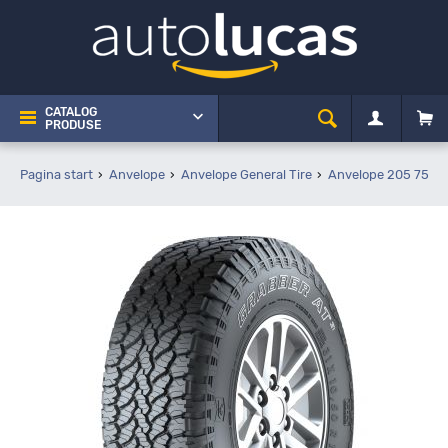
CATALOG
PRODUSE
Pagina start
Anvelope
Anvelope General Tire
Anvelope 205 75 R