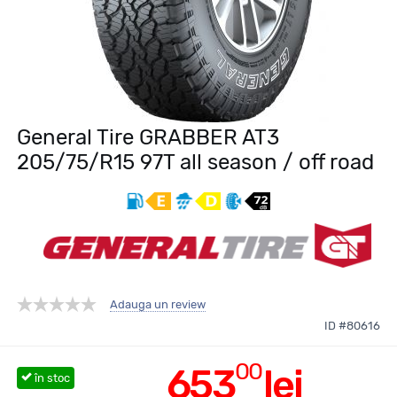
General Tire GRABBER AT3
205/75/R15 97T all season / off road
Adauga un review
ID #80616
00
653
lei
în stoc