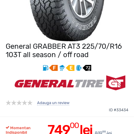
General GRABBER AT3 225/70/R16
103T all season / off road
Adauga un review
ID #33434
00
749
lei
Momentan
00
Indisponibil
819
lei