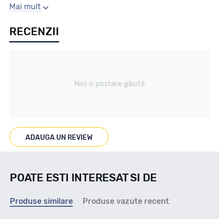
Sezon
Mai mult
RECENZII
All season / Off Road
Tip vechicul
Nici o postare găsită
4X4/SUV
Marcaje
ADAUGA UN REVIEW
M+S
POATE ESTI INTERESAT SI DE
Indice viteza
Produse similare
Produse vazute recent