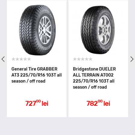
T
Indice greutate
103
Clasa de eficienta
General Tire GRABBER
Bridgestone DUELER
B
AT3 225/70/R16 103T all
ALL TERRAIN AT002
T
season / off road
225/70/R16 103T all
2
F
season / off road
s
Aderenta pe carosabil ud
00
00
727
lei
782
lei
E