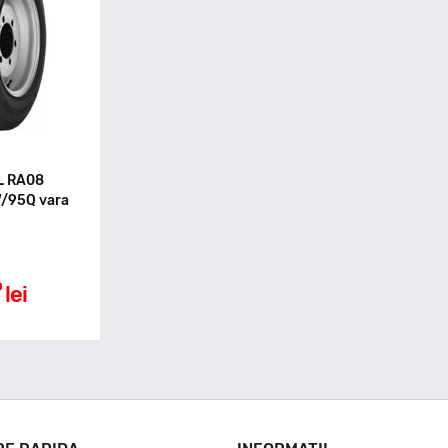
L RA08
/95Q vara
0
lei