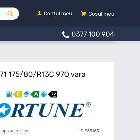
Contul meu
Cosul meu
0377 100 904
71 175/80/R13C 97Q vara
auga un review
ID #65163