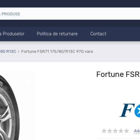
a Produselor
Politica de returnare
Contact
 80 R13C
Fortune FSR71 175/80/R13C 97Q vara
Fortune FSR
Ad