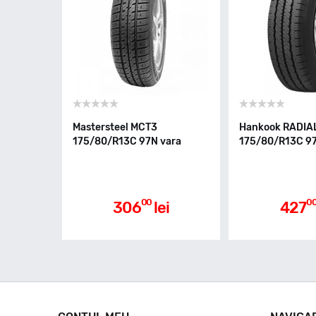
Mastersteel MCT3
Hankook RADIA
175/80/R13C 97N vara
175/80/R13C 97
00
0
306
lei
427