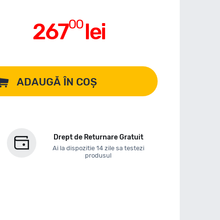
00
267
lei
ADAUGĂ ÎN COȘ
Drept de Returnare Gratuit
Ai la dispozitie 14 zile sa testezi
produsul