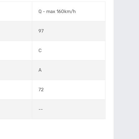
Q - max 160km/h
97
C
A
72
--