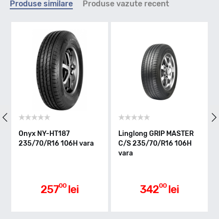
Produse similare
Produse vazute recent
T - max 190km/h
Indice greutate
106
Clasa de eficienta
Onyx NY-HT187
Linglong GRIP MASTER
235/70/R16 106H vara
C/S 235/70/R16 106H
vara
D
Aderenta pe carosabil ud
00
00
257
lei
342
lei
C