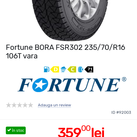
Fortune BORA FSR302 235/70/R16
106T vara
Adauga un review
ID #92003
00
359
lei
în stoc