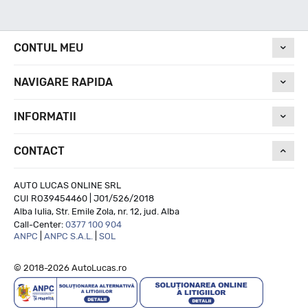
Nivel de zgomot
CONTUL MEU
NAVIGARE RAPIDA
71
INFORMATII
Run On Flat
CONTACT
--
AUTO LUCAS ONLINE SRL
CUI RO39454460 | J01/526/2018
Alba Iulia, Str. Emile Zola, nr. 12, jud. Alba
Call-Center:
0377 100 904
ANPC
|
ANPC S.A.L.
|
SOL
© 2018-2026 AutoLucas.ro