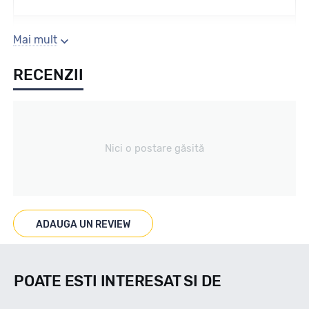
Sezon
Mai mult
RECENZII
VARA
Tip vechicul
Nici o postare găsită
4X4
Marcat M+S
ADAUGA UN REVIEW
NU
POATE ESTI INTERESAT SI DE
Indice viteza