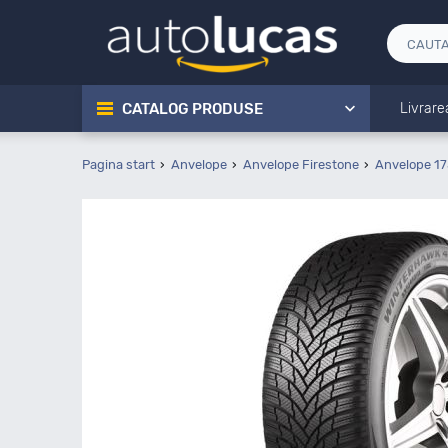
CATALOG PRODUSE
Livrare
Pagina start
Anvelope
Anvelope Firestone
Anvelope 17