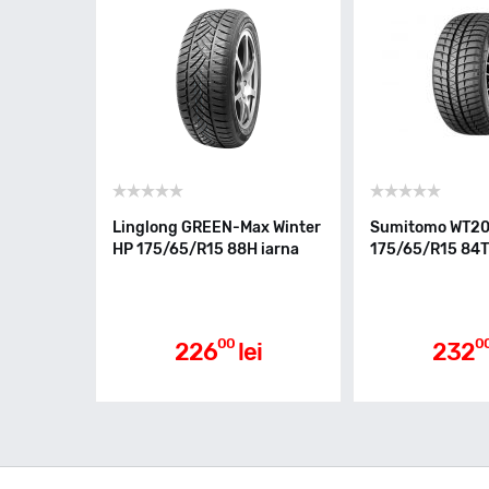
Linglong GREEN-Max Winter
Sumitomo WT2
HP 175/65/R15 88H iarna
175/65/R15 84T
00
0
226
lei
232