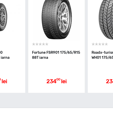
00
Fortune FSR901 175/65/R15
Roadx-turi
 iarna
88T iarna
WH01 175/65
0
00
lei
234
lei
23