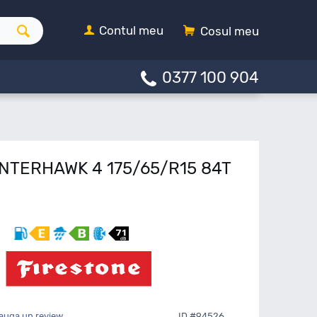
Contul meu
Cosul meu
0377 100 904
INTERHAWK 4 175/65/R15 84T
auga un review
ID #94526