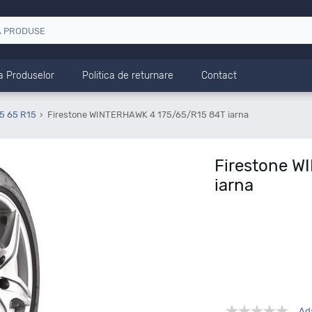
a Produselor
Politica de returnare
Contact
5 65 R15
Firestone WINTERHAWK 4 175/65/R15 84T iarna
Firestone W
iarna
Ad