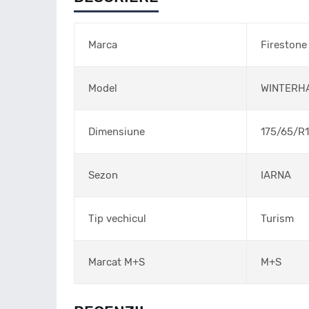
Marca
Firestone
Model
WINTERH
Dimensiune
175/65/R
Sezon
IARNA
Tip vechicul
Turism
Marcat M+S
M+S