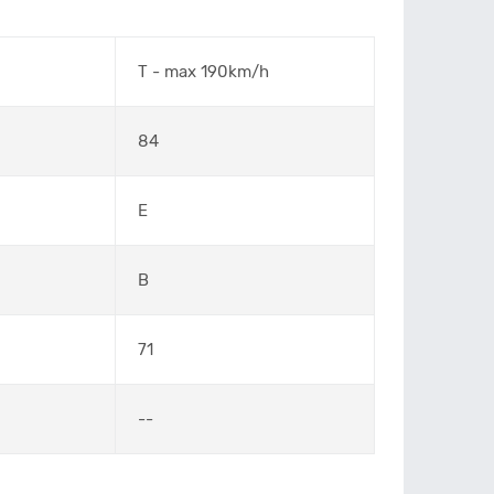
T - max 190km/h
84
E
B
71
--