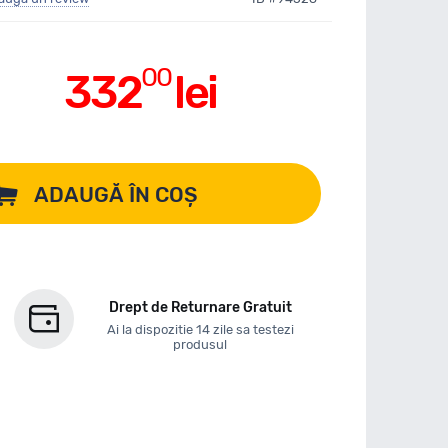
00
332
lei
ADAUGĂ ÎN COȘ
Drept de Returnare Gratuit
Ai la dispozitie 14 zile sa testezi
produsul