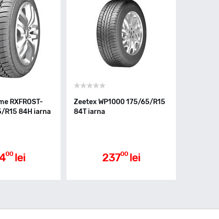
sme RXFROST-
Zeetex WP1000 175/65/R15
/R15 84H iarna
84T iarna
00
00
4
lei
237
lei